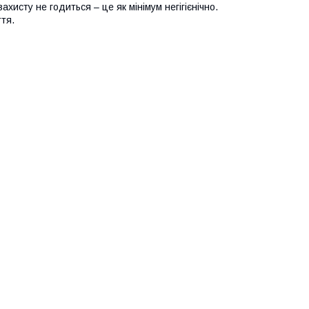
хисту не годиться – це як мінімум негігієнічно.
ття.