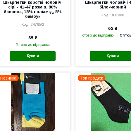
Шкарпетки короткі чоловічі
Шкарпетки чоловічі 
сірі - 41-47 розмір, 80%
біло-чорний
бавовна, 15% поліамід, 5%
ВП1000
бамбук
24765/2
65 ₴
Готово до відправки
Оптом
35 ₴
Готово до відправки
Купити
Купити
Новинка
Топ продаж