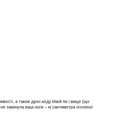
вості, а також дрес-коду black tie і вище (що
 не закинула ваші ноги – ні сантиметра оголеної