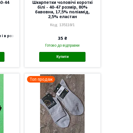
40-44
Шкарпетки чоловічі короткі
білі - 40-47 розмір, 80%
бавовна, 17,5% поліамід,
2,5% еластан
135118/1
 і в роздріб
35 ₴
Готово до відправки
Купити
Топ продаж