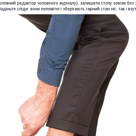
оловний редактор чоловічого журналу), залишати стопу зовсім без за
адіньте сліди: вони непомітні і зберігають гарний стан ніг, так і взу