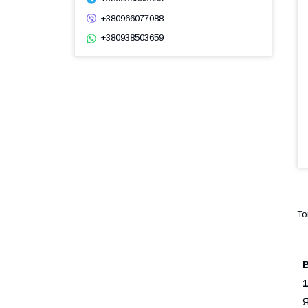
+380966077088
+380938503659
1
Я