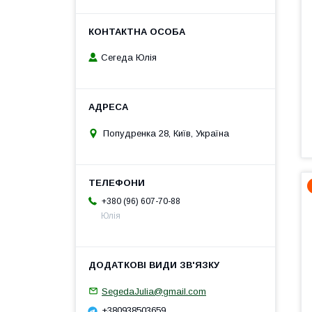
Сегеда Юлія
Попудренка 28, Київ, Україна
+380 (96) 607-70-88
Юлія
SegedaJulia@gmail.com
+380938503659