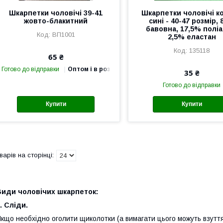
Шкарпетки чоловічі 39-41
Шкарпетки чоловічі ко
жовто-блакитний
сині - 40-47 розмір,
бавовна, 17,5% поліа
ВП1001
2,5% еластан
135118
65 ₴
Готово до відправки
Оптом і в роздріб
35 ₴
Готово до відправки
Купити
Купити
Види чоловічих шкарпеток:
. Сліди.
кщо необхідно оголити щиколотки (а вимагати цього можуть взуття,