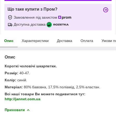
Що таке купити з Пром?
Замовлення під захистом
Доступна доставка
Опис
Характеристики
Доставка
Оплата
Умови п
Опис
Короткі чоловічі шкарпетки.
Розмір:
40-47.
Колір:
синій.
Матеріал:
80% бавовна, 17,5% поліамід, 2,5% еластан.
Всі наші товари Ви можете подивитися тут:
http://jannet.com.ua
Приховати