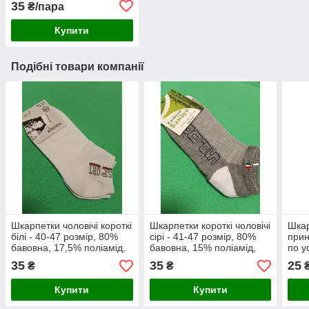
35
₴/пара
Купити
Подібні товари компанії
Шкарпетки чоловічі короткі
Шкарпетки короткі чоловічі
Шкар
білі - 40-47 розмір, 80%
сірі - 41-47 розмір, 80%
прин
бавовна, 17,5% поліамід,
бавовна, 15% поліамід,
по у
2,5% еластан
5% бамбук
80%,
35
35
25
₴
₴
5%
Купити
Купити