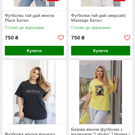
Футболка тай-дай жіноча
Футболка тай-дай оверсайз
Place Батал
Massage Батал
Готово до відправки
Готово до відправки
750
750
₴
₴
Купити
Купити
Базова жіноча футболка з
Футболка жіноча вільного
малюнком "Labubu" | Норма і