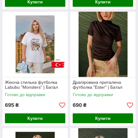
Купити
Купити
Жіноча стильна футболка
Драпірована приталена
Labubu "Monsters" | Батал
футболка "Ester" | Батал
Готово до відправки
Готово до відправки
695
690
₴
₴
Купити
Купити