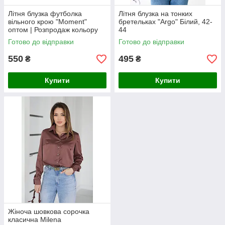
Літня блузка футболка
Літня блузка на тонких
вільного крою "Moment"
бретельках "Argo" Білий, 42-
оптом | Розпродаж кольору
44
Малиновий, 42-44
Готово до відправки
Готово до відправки
550
495
₴
₴
Купити
Купити
Жіноча шовкова сорочка
класична Milena