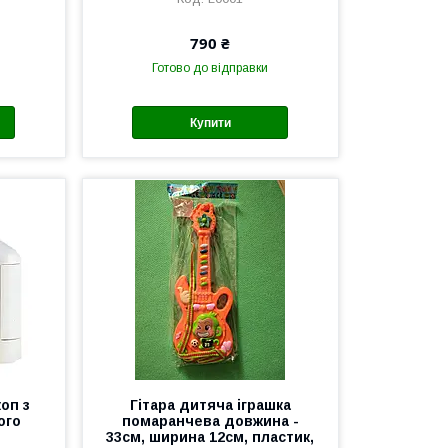
790 ₴
Готово до відправки
Купити
оп з
Гітара дитяча іграшка
ого
помаранчева довжина -
33см, ширина 12см, пластик,