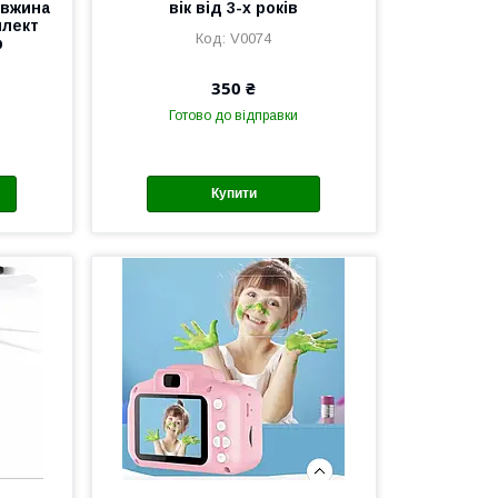
овжина
вік від 3-х років
плект
V0074
р
350 ₴
Готово до відправки
Купити