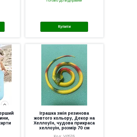
Готово до відправки
Купити
перший
Іграшка змія резинова
ини,
жовтого кольору, Декор на
карти
Хеллоуїн, чудова прикраса
хеллоуін, розмір 70 см
V0576