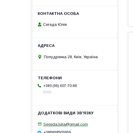
Сегеда Юлія
Попудренка 28, Київ, Україна
+380 (96) 607-70-88
Юлія
SegedaJulia@gmail.com
+380938503659