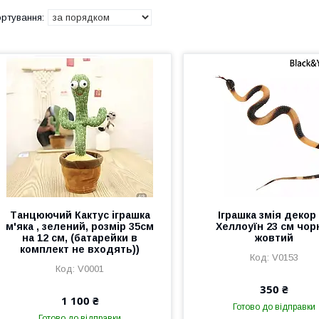
Танцюючий Кактус іграшка
Іграшка змія декор
м'яка , зелений, розмір 35см
Хеллоуїн 23 см чор
на 12 см, (батарейки в
жовтий
комплект не входять))
V0153
V0001
350 ₴
1 100 ₴
Готово до відправки
Готово до відправки