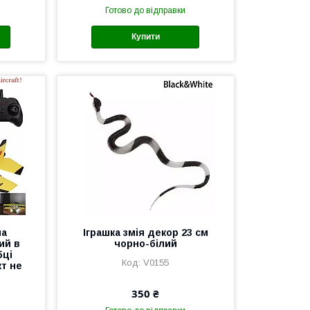
Готово до відправки
Купити
на
Іграшка змія декор 23 см
ий в
чорно-білий
бці
V0155
кт не
350 ₴