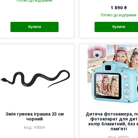
Готово до відправки
1 890 ₴
Готово до відправки
Купити
Купити
Змія гумова іграшка 23 см
Дитяча фотокамера, 
чорний
фотоапарат для дит
колір блакитний, без 
V0034
пам'яті
V0211