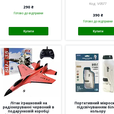
V0577
290 ₴
Готово до відправки
390 ₴
Готово до відправки
Купити
Купити
Літак іграшковий на
Портативний мікроск
радіокеруванні червоний в
підсвічуванням біл
подарунковій коробці
кольору