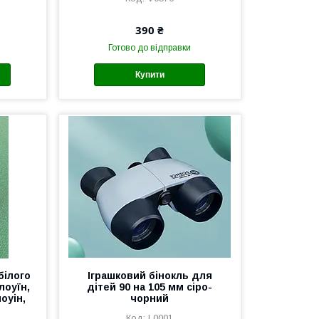
390 ₴
Готово до відправки
Купити
білого
Іграшковий бінокль для
лоуїн,
дітей 90 на 105 мм сіро-
оуін,
чорний
L0001