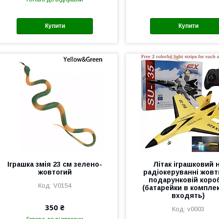
Купити
Купити
Іграшка змія 23 см зелено-
Літак іграшковий 
жовтогий
радіокеруванні жовт
подарунковій коро
V0154
(батарейки в компле
входять)
350 ₴
v0003