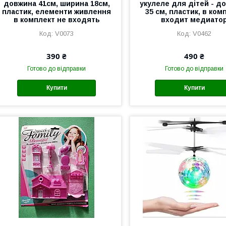
довжина 41см, ширина 18см,
укулеле для дітей - д
пластик, елементи живлення
35 см, пластик, в ком
в комплект не входять
входит медиато
V0073
V0462
390 ₴
490 ₴
Готово до відправки
Готово до відправки
Купити
Купити