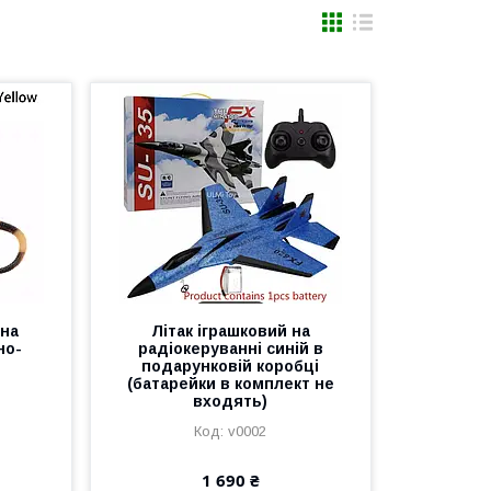
 на
Літак іграшковий на
но-
радіокеруванні синій в
подарунковій коробці
(батарейки в комплект не
входять)
v0002
1 690 ₴