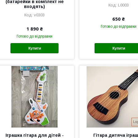
(батарейки в комплект не
L0003
входять)
v0303
650 ₴
Готово до відправки
1 890 ₴
Готово до відправки
Купити
Купити
Іграшка гітара для дітей -
Гітара дитяча іграш