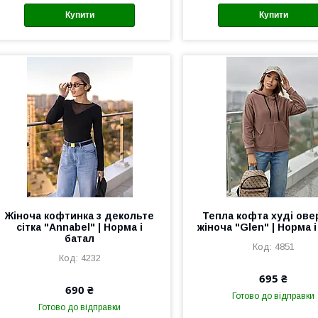
Купити
Купити
Жіноча кофтинка з декольте
Тепла кофта худі ове
сітка "Annabel" | Норма і
жіноча "Glen" | Норма 
батал
4851
4232
695 ₴
690 ₴
Готово до відправки
Готово до відправки