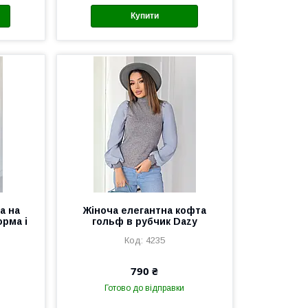
Купити
а на
Жіноча елегантна кофта
орма і
гольф в рубчик Dazy
4235
790 ₴
Готово до відправки