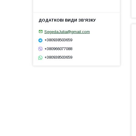
SegedaJulia@gmail.com
+380938503659
+380966077088
+380938503659