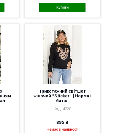
Купити
з
Трикотажний світшот
енням
жіночий "Sticker" | Норма і
тал
батал
4728
895 ₴
Немає в наявності