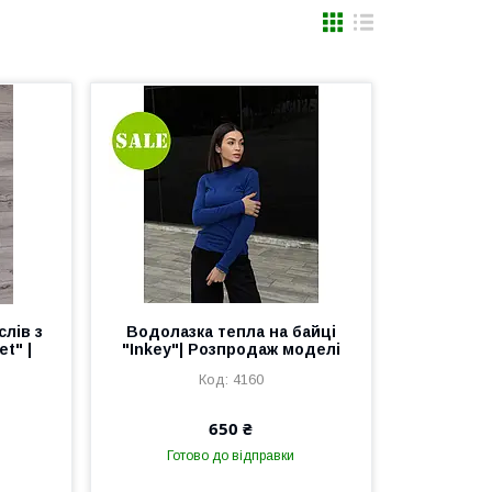
лів з
Водолазка тепла на байці
t" |
"Inkey"| Розпродаж моделі
4160
650 ₴
Готово до відправки