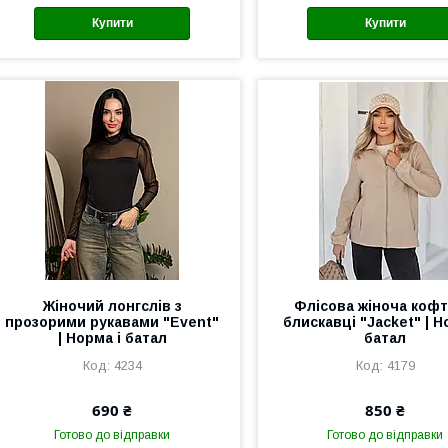
Купити
Купити
Жіночий лонгслів з
Флісова жіноча кофт
прозорими рукавами "Event"
блискавці "Jacket" | Н
| Норма і батал
батал
4234
4179
690 ₴
850 ₴
Готово до відправки
Готово до відправки