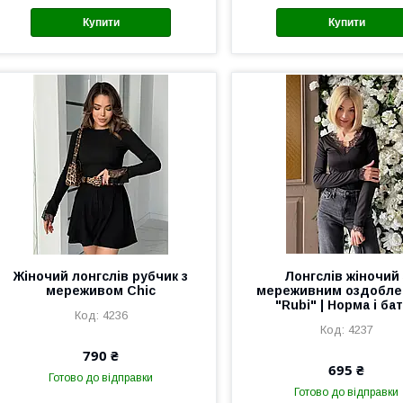
Купити
Купити
Жіночий лонгслів рубчик з
Лонгслів жіночий 
мереживом Chic
мереживним оздобл
"Rubi" | Норма і ба
4236
4237
790 ₴
695 ₴
Готово до відправки
Готово до відправки