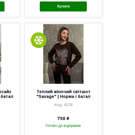
Купити
рсайз
Теплий жіночий світшот
і батал
"Savage" | Норма і батал
4178
750 ₴
Готово до відправки