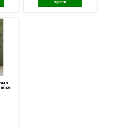
Купити
юм з
dence