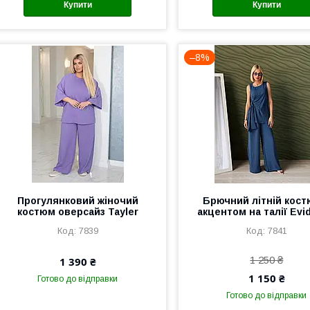
Купити
Купити
–8%
Прогулянковий жіночий
Брючний літній кост
костюм оверсайз Tayler
акцентом на талії Evi
7839
7841
1 250 ₴
1 390 ₴
1 150 ₴
Готово до відправки
Готово до відправки