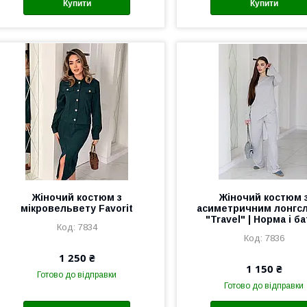
Купити
Купити
Жіночий костюм з
Жіночий костюм 
мікровельвету Favorit
асиметричним лонгс
"Travel" | Норма і б
7834
7836
1 250 ₴
1 150 ₴
Готово до відправки
Готово до відправки