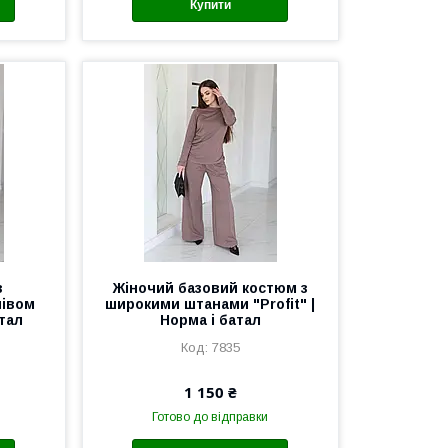
Купити
з
Жіночий базовий костюм з
лівом
широкими штанами "Profit" |
атал
Норма і батал
7835
1 150 ₴
Готово до відправки