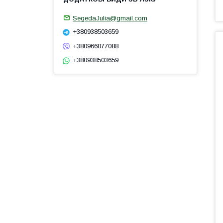
SegedaJulia@gmail.com
+380938503659
+380966077088
+380938503659