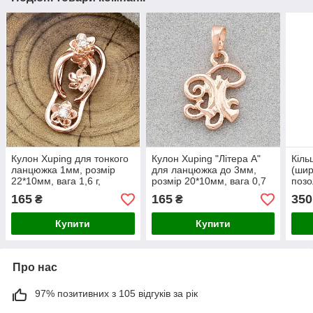
Кулон Xuping для тонкого
Кулон Xuping "Літера А"
Кіль
ланцюжка 1мм, розмір
для ланцюжка до 3мм,
(шир
22*10мм, вага 1,6 г,
розмір 20*10мм, вага 0,7
позо
позолота РВ
м, позолота РВ
165
165
350
₴
₴
Купити
Купити
Про нас
97% позитивних з 105 відгуків за рік