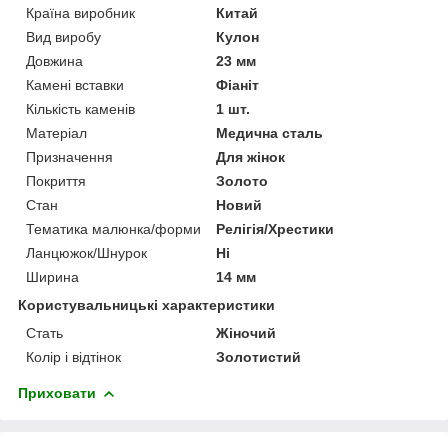
Країна виробник
Китай
Вид виробу
Кулон
Довжина
23 мм
Камені вставки
Фіаніт
Кількість каменів
1 шт.
Матеріал
Медична сталь
Призначення
Для жінок
Покриття
Золото
Стан
Новий
Тематика малюнка/форми
Релігія/Хрестики
Ланцюжок/Шнурок
Ні
Ширина
14 мм
Користувальницькі характеристики
Стать
Жіночий
Колір і відтінок
Золотистий
Приховати