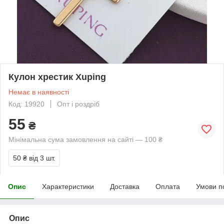
Кулон хрестик Xuping
Немає в наявності
Код: 19920
Опт і роздріб
55
₴
Мінімальна сума замовлення на сайті — 100 ₴
50 ₴
від 3 шт.
Опис
Характеристики
Доставка
Оплата
Умови п
Опис