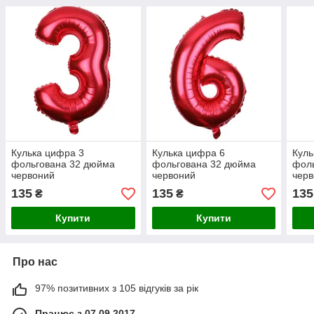
Кулька цифра 3
Кулька цифра 6
Куль
фольгована 32 дюйма
фольгована 32 дюйма
фол
червоний
червоний
чер
135
135
135
₴
₴
Купити
Купити
Про нас
97% позитивних з 105 відгуків за рік
Працює з 07.09.2017