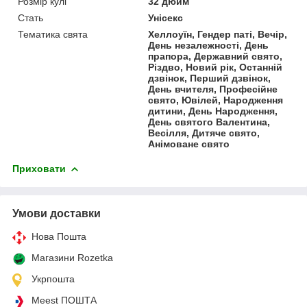
Розмір кулі
32 дюйм
Стать
Унісекс
Тематика свята
Хеллоуїн, Гендер паті, Вечір,
День незалежності, День
прапора, Державний свято,
Різдво, Новий рік, Останній
дзвінок, Перший дзвінок,
День вчителя, Професійне
свято, Ювілей, Народження
дитини, День Народження,
День святого Валентина,
Весілля, Дитяче свято,
Анімоване свято
Приховати
Умови доставки
Нова Пошта
Магазини Rozetka
Укрпошта
Meest ПОШТА