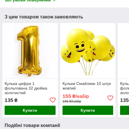
Всі умови повернення
З цим товаром також замовляють
Кулька цифра 1
Кульки Смайлики 10 штук
Куль
фольгована 32 дюйма
жовтий
фол
золотистий
золо
155
₴/набір
135
135
₴
165 ₴/набір
Купити
Купити
Подібні товари компанії