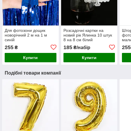
Для фотозони дощик
Розсадочні картки на
Штор
новорічний 2 м на 1 м
новий рік Ялинка 10 штук
фото
синій
8 на 8 см білий
мал
255
185
255
₴
₴/набір
Купити
Купити
Подібні товари компанії