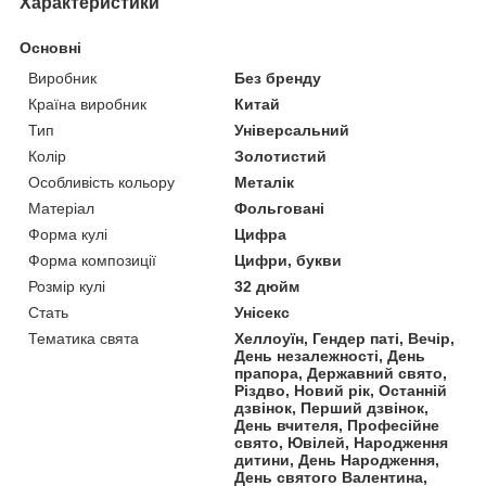
Характеристики
Основні
Виробник
Без бренду
Країна виробник
Китай
Тип
Універсальний
Колір
Золотистий
Особливість кольору
Металік
Матеріал
Фольговані
Форма кулі
Цифра
Форма композиції
Цифри, букви
Розмір кулі
32 дюйм
Стать
Унісекс
Тематика свята
Хеллоуїн, Гендер паті, Вечір,
День незалежності, День
прапора, Державний свято,
Різдво, Новий рік, Останній
дзвінок, Перший дзвінок,
День вчителя, Професійне
свято, Ювілей, Народження
дитини, День Народження,
День святого Валентина,