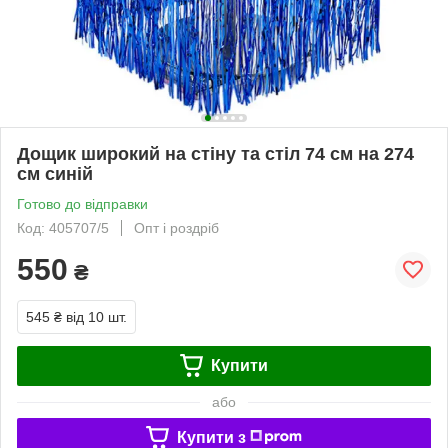
Дощик широкий на стіну та стіл 74 см на 274
см синій
Готово до відправки
Код: 405707/5
Опт і роздріб
550
₴
545 ₴
від 10 шт.
Купити
або
Купити з