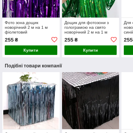
Фото зона дощик
Дощик для фотозони з
Для
новорічний 2 м на 1 м
голограмою на свято
ново
фіолетовий
новорічний 2 м на 1 м
сині
зелений
255
255
255
₴
₴
Купити
Купити
Подібні товари компанії