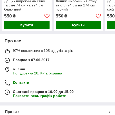
Дощик широкий на стіну
Дощик широкий на стіну
Дощи
та стіл 74 см на 274 см
та стіл 74 см на 274 см
та с
блакитний
чорний
сріб
550
550
550
₴
₴
Купити
Купити
Про нас
97% позитивних з 105 відгуків за рік
Працює з 07.09.2017
м. Київ
Попудренка 28, Київ, Україна
Контакти
Сьогодні працює з 10:00 до 15:00
Показати весь графік роботи
Про нас