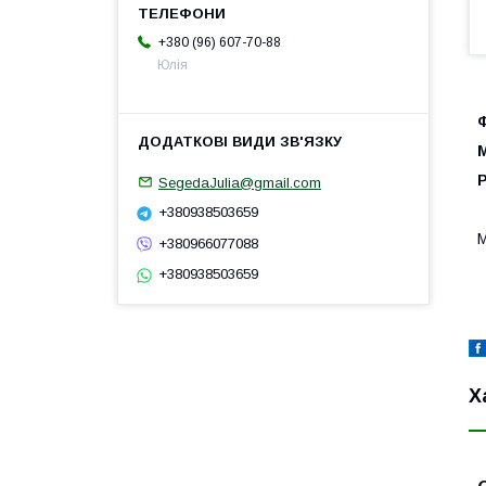
+380 (96) 607-70-88
Юлія
SegedaJulia@gmail.com
+380938503659
М
+380966077088
+380938503659
Х