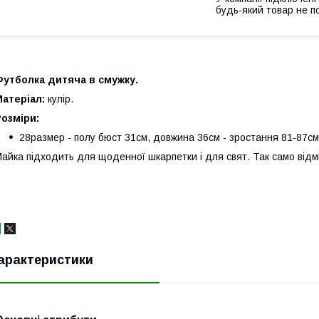
будь-який товар не п
Футболка дитяча в смужку.
Матеріал:
кулір.
Розміри:
28размер - полу бюст 31см, довжина 36см - зростання 81-87см
айка підходить для щоденної шкарпетки і для свят. Так само відм
арактеристики