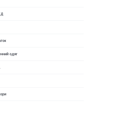
ТД
аток
нний одяг
а
ьори