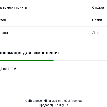
ізерунки і принти
Смужка
Стан
Новий
Сезон
Літо
нформація для замовлення
іна:
190 ₴
Сайт створений на маркетплейсі
Prom.ua
Продавець на Bigl.ua