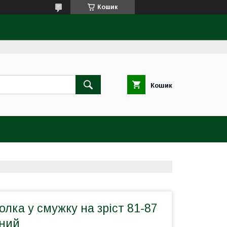
Кошик
Кошик
лка у смужку на зріст 81-87
вний