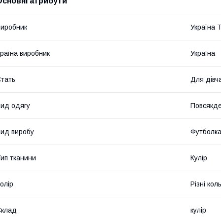
Основні атрибути
иробник
Україна 
раїна виробник
Україна
тать
Для дівч
ид одягу
Повсякде
ид виробу
Футболк
ип тканини
Кулір
олір
Різні кол
Склад
кулір