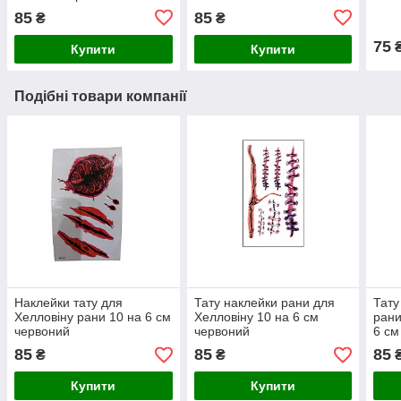
85
85
₴
₴
75
Купити
Купити
Подібні товари компанії
Наклейки тату для
Тату наклейки рани для
Тату
Хелловіну рани 10 на 6 см
Хелловіну 10 на 6 см
рани
червоний
червоний
6 см
85
85
85
₴
₴
Купити
Купити