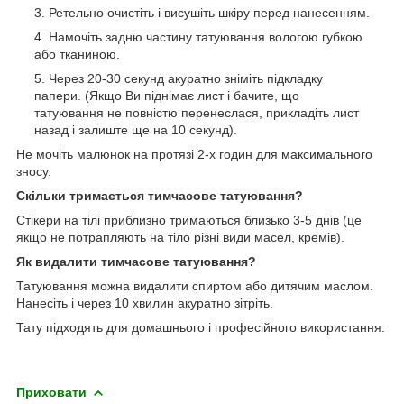
Ретельно очистіть і висушіть шкіру перед нанесенням.
Намочіть задню частину татуювання вологою губкою
або тканиною.
Через 20-30 секунд акуратно зніміть підкладку
папери. (Якщо Ви піднімає лист і бачите, що
татуювання не повністю перенеслася, прикладіть лист
назад і залиште ще на 10 секунд).
Не мочіть малюнок на протязі 2-х годин для максимального
зносу.
Скільки тримається тимчасове татуювання?
Стікери на тілі приблизно тримаються близько 3-5 днів (це
якщо не потрапляють на тіло різні види масел, кремів).
Як видалити тимчасове татуювання?
Татуювання можна видалити спиртом або дитячим маслом.
Нанесіть і через 10 хвилин акуратно зітріть.
Тату підходять для домашнього і професійного використання.
Приховати