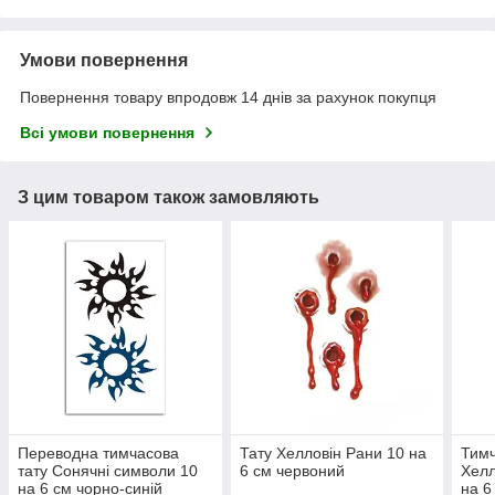
Умови повернення
Повернення товару впродовж 14 днів за рахунок покупця
Всі умови повернення
З цим товаром також замовляють
Переводна тимчасова
Тату Хелловін Рани 10 на
Тимч
тату Сонячні символи 10
6 см червоний
Хелл
на 6 см чорно-синій
на 6