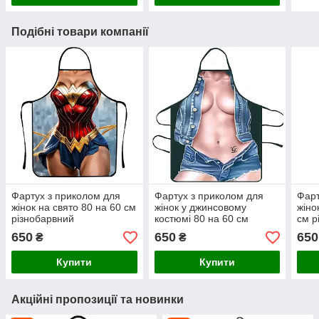
Подібні товари компанії
Фартух з приколом для
Фартух з приколом для
Фарт
жінок на свято 80 на 60 см
жінок у джинсовому
жіно
різнобарвний
костюмі 80 на 60 см
см р
різнобарвний
650
650
650
₴
₴
Купити
Купити
Акційні пропозиції та новинки