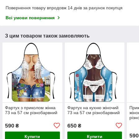
Повернення товару впродовж 14 днів за рахунок покупця
Всі умови повернення
З цим товаром також замовляють
Фартух з приколом жінка
Фартух на кухню жіночий
Прик
73 на 57 см різнобарвний
73 на 57 см різнобарвний
жіно
різн
590
650
₴
₴
590
Купити
Купити