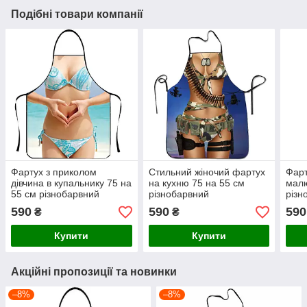
Подібні товари компанії
Фартух з приколом
Стильний жіночий фартух
Фарт
дівчина в купальнику 75 на
на кухню 75 на 55 см
малю
55 см різнобарвний
різнобарвний
різн
590
590
590
₴
₴
Купити
Купити
Акційні пропозиції та новинки
–8%
–8%