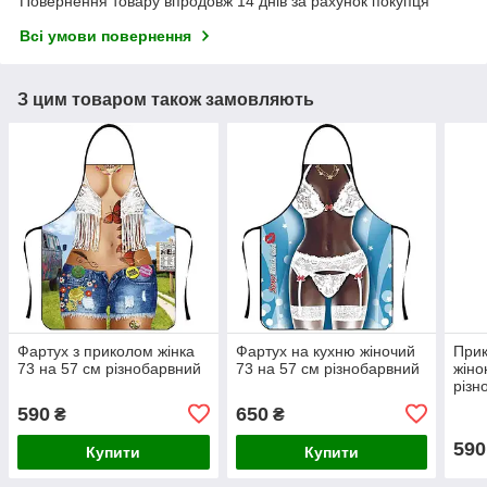
Повернення товару впродовж 14 днів за рахунок покупця
Всі умови повернення
З цим товаром також замовляють
Фартух з приколом жінка
Фартух на кухню жіночий
Прик
73 на 57 см різнобарвний
73 на 57 см різнобарвний
жіно
різн
590
650
₴
₴
590
Купити
Купити