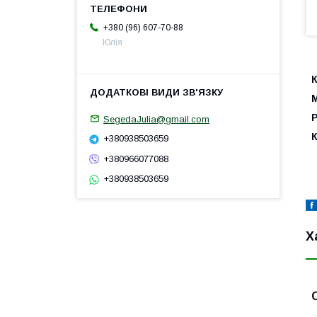
+380 (96) 607-70-88
Юлія
SegedaJulia@gmail.com
К
+380938503659
+380966077088
+380938503659
Х