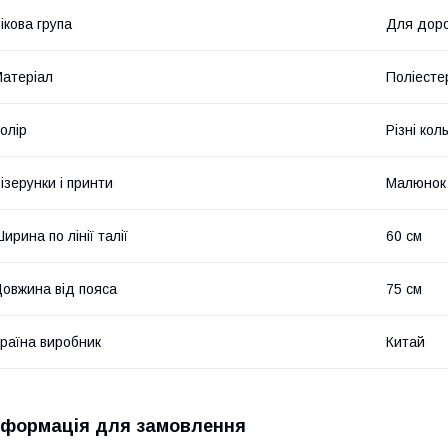
ікова група
Для дор
атеріал
Поліесте
олір
Різні кол
ізерунки і принти
Малюнок
ирина по лінії талії
60 см
овжина від пояса
75 см
раїна виробник
Китай
нформація для замовлення