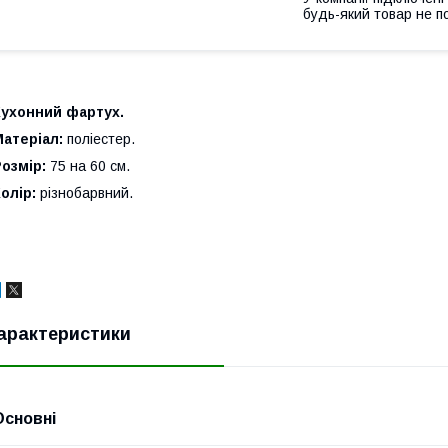
будь-який товар не п
Кухонний фартух.
Матеріал:
поліестер.
Розмір:
75 на 60 см.
олір:
різнобарвний.
арактеристики
Основні