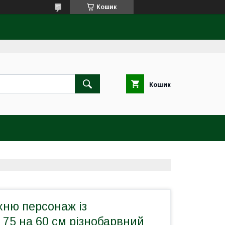
Кошик
Кошик
хню персонаж із
75 на 60 см різнобарвний