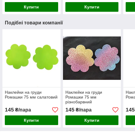
Купити
Купити
Подібні товари компанії
Наклейки на груди
Наклейки на груди
Накл
Ромашки 75 мм салатовий
Ромашки 75 мм
Ром
різнобарвний
145
145
145
₴/пара
₴/пара
Купити
Купити