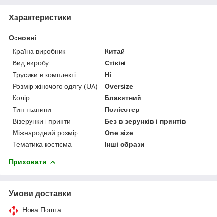
Характеристики
Основні
Країна виробник
Китай
Вид виробу
Стікіні
Трусики в комплекті
Ні
Розмір жіночого одягу (UA)
Oversize
Колір
Блакитний
Тип тканини
Поліестер
Візерунки і принти
Без візерунків і принтів
Міжнародний розмір
One size
Тематика костюма
Інші образи
Приховати
Умови доставки
Нова Пошта