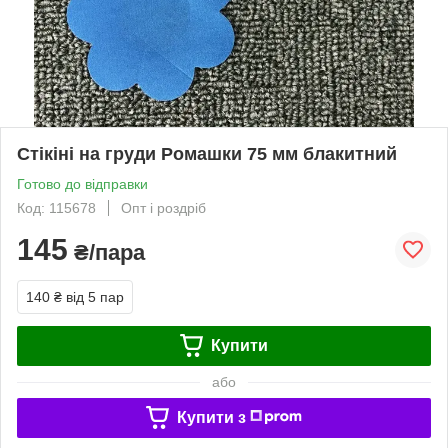
Стікіні на груди Ромашки 75 мм блакитний
Готово до відправки
Код: 115678
Опт і роздріб
145
₴/пара
140 ₴
від 5 пар
Купити
або
Купити з