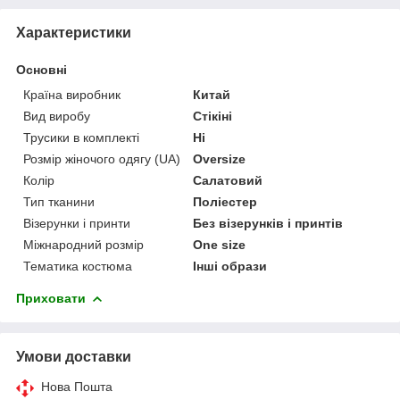
Характеристики
Основні
Країна виробник
Китай
Вид виробу
Стікіні
Трусики в комплекті
Ні
Розмір жіночого одягу (UA)
Oversize
Колір
Салатовий
Тип тканини
Поліестер
Візерунки і принти
Без візерунків і принтів
Міжнародний розмір
One size
Тематика костюма
Інші образи
Приховати
Умови доставки
Нова Пошта