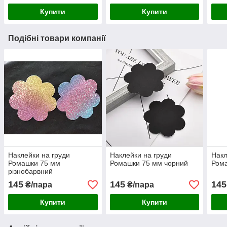
Купити
Купити
Подібні товари компанії
Наклейки на груди
Наклейки на груди
Накл
Ромашки 75 мм
Ромашки 75 мм чорний
Рома
різнобарвний
145
145
145
₴/пара
₴/пара
Купити
Купити