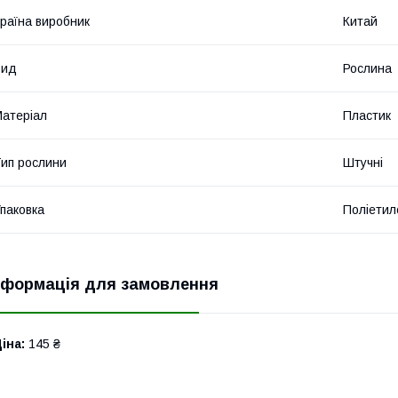
раїна виробник
Китай
Вид
Рослина
атеріал
Пластик
ип рослини
Штучні
паковка
Поліетил
нформація для замовлення
іна:
145 ₴