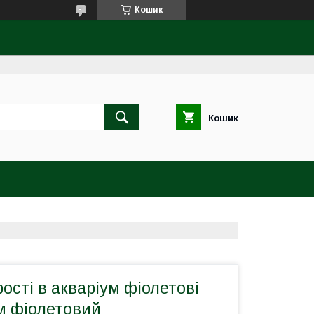
Кошик
Кошик
ості в акваріум фіолетові
м фіолетовий