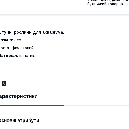
будь-який товар не п
тучні рослини для акваріума.
Розмір:
8см.
олір:
фіолетовий.
Матеріал:
пластик.
арактеристики
Основні атрибути