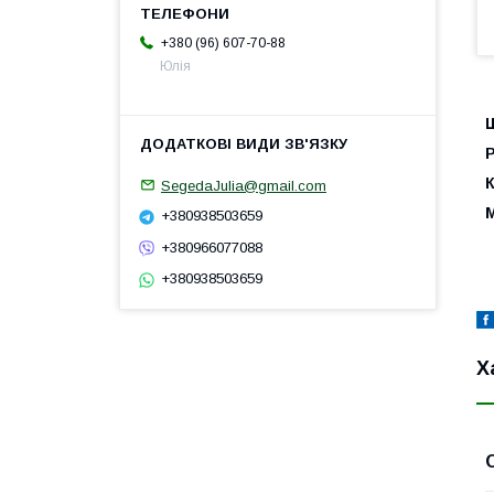
+380 (96) 607-70-88
Юлія
Ш
К
SegedaJulia@gmail.com
+380938503659
+380966077088
+380938503659
Х