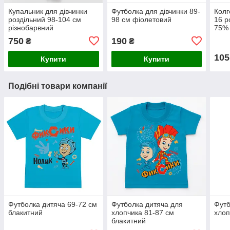
Купальник для дівчинки
Футболка для дівчинки 89-
Колг
роздільний 98-104 см
98 см фіолетовий
16 р
різнобарвний
75% 
полі
750
190
₴
₴
105
Купити
Купити
Подібні товари компанії
Футболка дитяча 69-72 см
Футболка дитяча для
Футб
блакитний
хлопчика 81-87 см
хлоп
блакитний