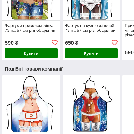
Фартух з приколом жінка
Фартух на кухню жіночий
Прик
73 на 57 см різнобарвний
73 на 57 см різнобарвний
жіно
різн
590
650
₴
₴
590
Купити
Купити
Подібні товари компанії