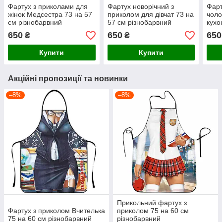
Фартух з приколами для
Фартух новорічний з
Фарт
жінок Медсестра 73 на 57
приколом для дівчат 73 на
чоло
см різнобарвний
57 см різнобарвний
кухо
барб
650
650
650
₴
₴
різн
Купити
Купити
Акційні пропозиції та новинки
–8%
–8%
Прикольний фартух з
Фартух з приколом Вчителька
приколом 75 на 60 см
75 на 60 см різнобарвний
різнобарвний