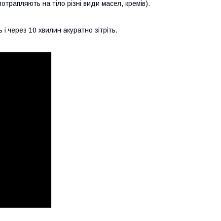
отрапляють на тіло різні види масел, кремів).
 через 10 хвилин акуратно зітріть.