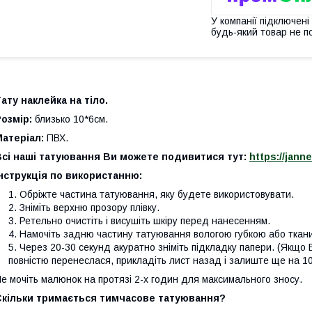
У компанії підключені
будь-який товар не п
ату наклейка на тіло.
Розмір:
близько 10*6см.
Матеріал:
ПВХ.
Всі наші татуювання Ви можете подивитися тут:
https://jann
нструкція по використанню:
Обріжте частина татуювання, яку будете використовувати.
Зніміть верхню прозору плівку.
Ретельно очистіть і висушіть шкіру перед нанесенням.
Намочіть задню частину татуювання вологою губкою або ткан
Через 20-30 секунд акуратно зніміть підкладку папери. (Якщо 
повністю перенеслася, прикладіть лист назад і залиште ще на 10
е мочіть малюнок на протязі 2-х годин для максимального зносу.
Скільки тримається тимчасове татуювання?