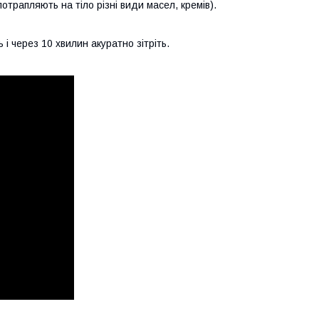
отрапляють на тіло різні види масел, кремів).
 через 10 хвилин акуратно зітріть.