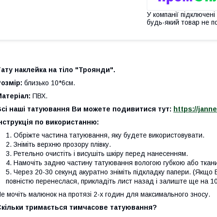
У компанії підключені
будь-який товар не п
ату наклейка на тіло "Троянди".
Розмір:
близько 10*6см.
Матеріал:
ПВХ.
Всі наші татуювання Ви можете подивитися тут:
https://jann
нструкція по використанню:
Обріжте частина татуювання, яку будете використовувати.
Зніміть верхню прозору плівку.
Ретельно очистіть і висушіть шкіру перед нанесенням.
Намочіть задню частину татуювання вологою губкою або ткан
Через 20-30 секунд акуратно зніміть підкладку папери. (Якщо 
повністю перенеслася, прикладіть лист назад і залиште ще на 10
е мочіть малюнок на протязі 2-х годин для максимального зносу.
Скільки тримається тимчасове татуювання?