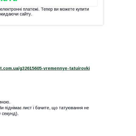
 електронні платежі. Тепер ви можете купити
окидаючи сайту.
et.com.ua/g32615605-vremennye-tatuirovki
иною.
Ви піднімає лист і бачите, що татуювання не
 секунд).