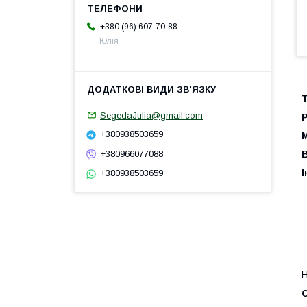
+380 (96) 607-70-88
Юлія
Т
SegedaJulia@gmail.com
+380938503659
+380966077088
І
+380938503659
Н