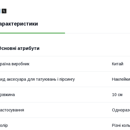
арактеристики
Основні атрибути
раїна виробник
Китай
ид аксесуара для татуювань і пірсингу
Наклейки
Довжина
10 см
астосування
Однораз
олір
Різні кол