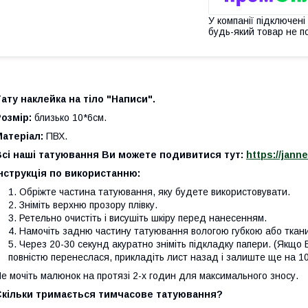
У компанії підключені
будь-який товар не п
ату наклейка на тіло "Написи".
Розмір:
близько 10*6см.
Матеріал:
ПВХ.
Всі наші татуювання Ви можете подивитися тут:
https://jann
нструкція по використанню:
Обріжте частина татуювання, яку будете використовувати.
Зніміть верхню прозору плівку.
Ретельно очистіть і висушіть шкіру перед нанесенням.
Намочіть задню частину татуювання вологою губкою або ткан
Через 20-30 секунд акуратно зніміть підкладку папери. (Якщо 
повністю перенеслася, прикладіть лист назад і залиште ще на 10
е мочіть малюнок на протязі 2-х годин для максимального зносу.
Скільки тримається тимчасове татуювання?