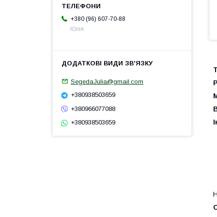
+380 (96) 607-70-88
Юлія
Т
SegedaJulia@gmail.com
+380938503659
+380966077088
І
+380938503659
Н