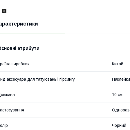
арактеристики
Основні атрибути
раїна виробник
Китай
ид аксесуара для татуювань і пірсингу
Наклейки
Довжина
10 см
астосування
Однораз
олір
Чорний