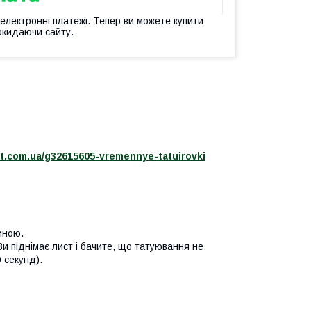
 електронні платежі. Тепер ви можете купити
окидаючи сайту.
et.com.ua/g32615605-vremennye-tatuirovki
иною.
Ви піднімає лист і бачите, що татуювання не
 секунд).