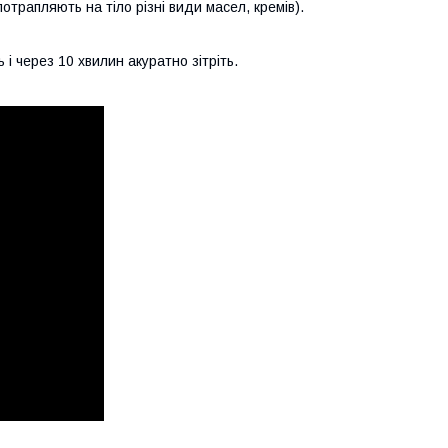
отрапляють на тіло різні види масел, кремів).
 через 10 хвилин акуратно зітріть.