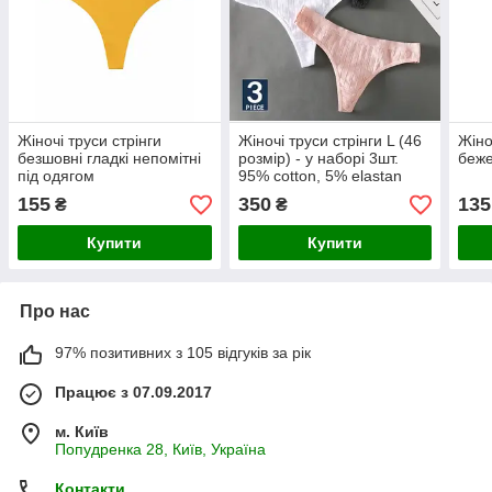
Жіночі труси стрінги
Жіночі труси стрінги L (46
Жіно
безшовні гладкі непомітні
розмір) - у наборі 3шт.
беже
під одягом
95% cotton, 5% elastan
155
350
135
₴
₴
Купити
Купити
Про нас
97% позитивних з 105 відгуків за рік
Працює з 07.09.2017
м. Київ
Попудренка 28, Київ, Україна
Контакти