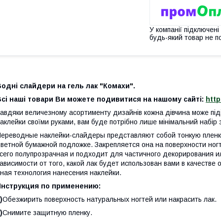
У компанії підключені
будь-який товар не п
одні слайдери на гель лак "Комахи".
Всі наші товари Ви можете подивитися на нашому сайті:
http
авдяки величезному асортименту дизайнів кожна дівчина може піді
аклейки своїми руками, вам буде потрібно лише мінімальний набір з
ереводные наклейки-слайдеры представляют собой тонкую пленку
ветной бумажной подложке. Закрепляется она на поверхности ног
сего полупрозрачная и подходит для частичного декорирования ил
ависимости от того, какой лак будет использован вами в качестве
ная технология нанесения наклейки.
Инструкция по применению:
)
Обезжирить поверхность натуральных ногтей или накрасить лак.
)
Снимите защитную пленку.