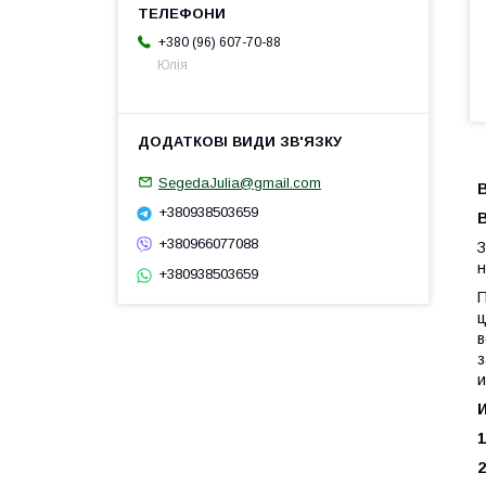
+380 (96) 607-70-88
Юлія
SegedaJulia@gmail.com
В
+380938503659
+380966077088
З
н
+380938503659
П
ц
в
з
и
1
2