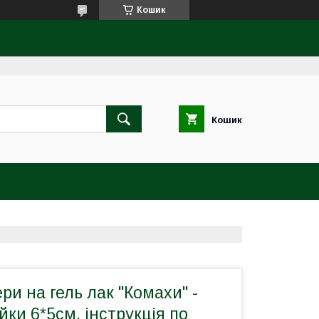
Кошик
Кошик
ри на гель лак "Комахи" -
йки 6*5см, інструкція по