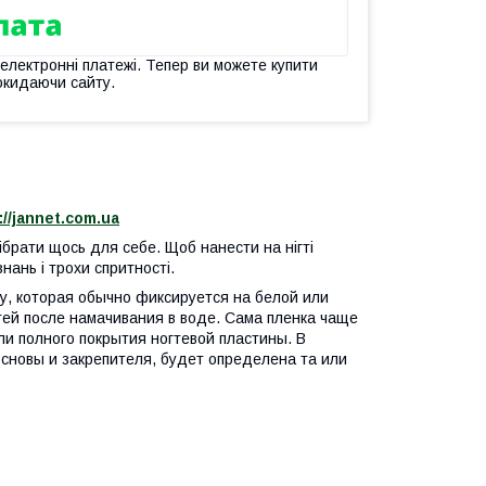
 електронні платежі. Тепер ви можете купити
окидаючи сайту.
://jannet.com.ua
брати щось для себе. Щоб нанести на нігті
нань і трохи спритності.
, которая обычно фиксируется на белой или
тей после намачивания в воде. Сама пленка чаще
и полного покрытия ногтевой пластины. В
 основы и закрепителя, будет определена та или