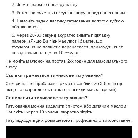
Зніміть верхню прозору плівку.
Ретельно очистіть і висушіть шкіру перед нанесенням.
Намочіть задню частину татуювання вологою губкою
або тканиною.
Через 20-30 секунд акуратно зніміть підкладку
папери. (Якщо Ви піднімає лист і бачите, що
татуювання не повністю перенеслася, прикладіть лист
назад і залиште ще на 10 секунд).
Не мочіть малюнок на протязі 2-х годин для максимального
зносу.
Скільки тримається тимчасове татуювання?
Стікери на тілі приблизно тримаються близько 3-5 днів (це
якщо не потрапляють на тіло різні види масел, кремів).
Як видалити тимчасове татуювання?
Татуювання можна видалити спиртом або дитячим маслом.
Нанесіть і через 10 хвилин акуратно зітріть.
Тату підходять для домашнього і професійного використання.