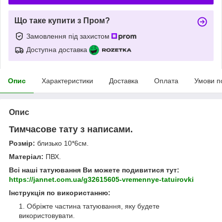
Що таке купити з Пром?
Замовлення під захистом
Доступна доставка
Опис
Характеристики
Доставка
Оплата
Умови п
Опис
Тимчасове тату з написами.
Розмір:
близько 10*6см.
Матеріал:
ПВХ.
Всі наші татуювання Ви можете подивитися тут:
https://jannet.com.ua/g32615605-vremennye-tatuirovki
Інструкція по використанню:
Обріжте частина татуювання, яку будете
використовувати.