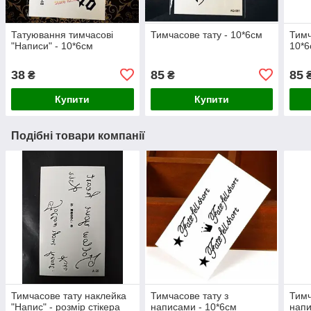
Татуювання тимчасові
Тимчасове тату - 10*6см
Тимч
"Написи" - 10*6см
10*6
38
85
85
₴
₴
Купити
Купити
Подібні товари компанії
Тимчасове тату наклейка
Тимчасове тату з
Тимч
"Напис" - розмір стікера
написами - 10*6см
напи