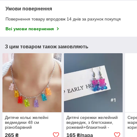
Умови повернення
Повернення товару впродовж 14 днів за рахунок покупця
Всі умови повернення
З цим товаром також замовляють
Дитяче кольє желейні
Дитячі сережки желейний
Сере
ведмедики 48 см
ведмедик, з блетсками,
марм
різнобарвний
рожевий+блакитний -
кори
розмір 1,6*1см, смола
вигл
265
165
₴
₴/пара
ведм