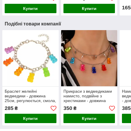
смо
165
Купити
Купити
Подібні товари компанії
Браслет желейні
Прикраси з ведмедиками
Нами
ведмедики - довжина
намисто, подвійне з
ведм
25см, регулюється, смола,
хрестиками - довжина
- до
цинковий сплав
43см, смола, цинковий
смол
285
350
385
₴
₴
сплав
плас
Купити
Купити