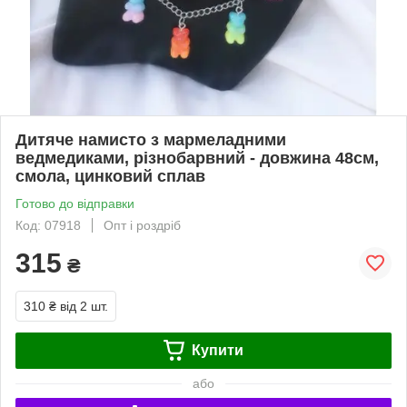
Дитяче намисто з мармеладними
ведмедиками, різнобарвний - довжина 48см,
смола, цинковий сплав
Готово до відправки
Код: 07918
Опт і роздріб
315
₴
310 ₴
від 2 шт.
Купити
або