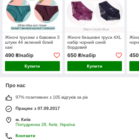
Жіночі трусики з бавовни 3
Жіночі безшовні труси 4XL
Жіно
штуки 44 зелений білий
набір чорний синій
чорн
хакі
бордовий
490
650
450
₴/набір
₴/набір
Купити
Купити
Про нас
97% позитивних з 105 відгуків за рік
Працює з 07.09.2017
м. Київ
Попудренка 28, Київ, Україна
Контакти