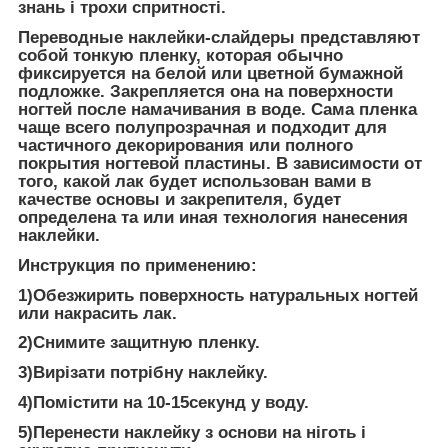
знань і трохи спритності.
Переводные наклейки-слайдеры представляют
собой тонкую пленку, которая обычно
фиксируется на белой или цветной бумажной
подложке. Закрепляется она на поверхности
ногтей после намачивания в воде. Сама пленка
чаще всего полупрозрачная и подходит для
частичного декорирования или полного
покрытия ногтевой пластины. В зависимости от
того, какой лак будет использован вами в
качестве основы и закрепителя, будет
определена та или иная технология нанесения
наклейки.
Инструкция по применению:
1)
Обезжирить поверхность натуральных ногтей
или накрасить лак.
2)
Снимите защитную пленку.
3)
Вирізати потрібну наклейку.
4)
Помістити на 10-15секунд у воду.
5)
Перенести наклейку з основи на ніготь і