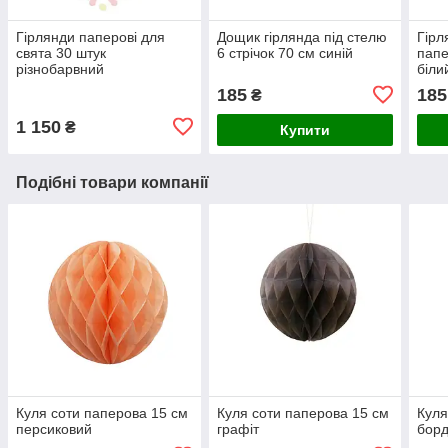
Гірлянди паперові для
Дощик гірлянда під стелю
Гірл
свята 30 штук
6 стрічок 70 см синій
папе
різнобарвний
біли
185
185
₴
1 150
₴
Купити
Подібні товари компанії
Куля соти паперова 15 см
Куля соти паперова 15 см
Куля
персиковий
графіт
бор