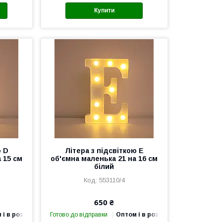
Купити
ю D
Літера з підсвіткою E
 15 см
об'ємна маленька 21 на 16 см
білий
553110/4
650 ₴
 і в роздріб
Готово до відправки
Оптом і в роздріб