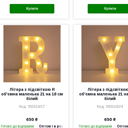
Купити
Купити
Літера з підсвіткою R
Літера з підсвітко
об'ємна маленька 21 на 18 см
об'ємна маленька 21 на
білий
білий
553110/17
553110/24
650 ₴
650 ₴
Готово до відправки
Оптом і в роздріб
Готово до відправки
Оптом