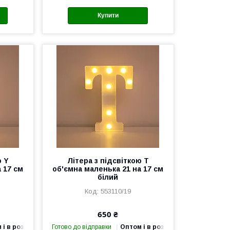
Купити
ю Y
Літера з підсвіткою T
 17 см
об'ємна маленька 21 на 17 см
білий
553110/19
650 ₴
 і в роздріб
Готово до відправки
Оптом і в роздріб