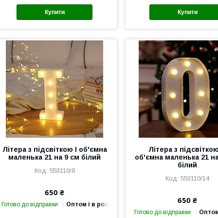
Купити
Купити
Літера з підсвіткою I об'ємна
Літера з підсвітко
маленька 21 на 9 см білий
об'ємна маленька 21 на
білий
553110/8
553110/14
650 ₴
650 ₴
Готово до відправки
Оптом і в роздріб
Готово до відправки
Оптом