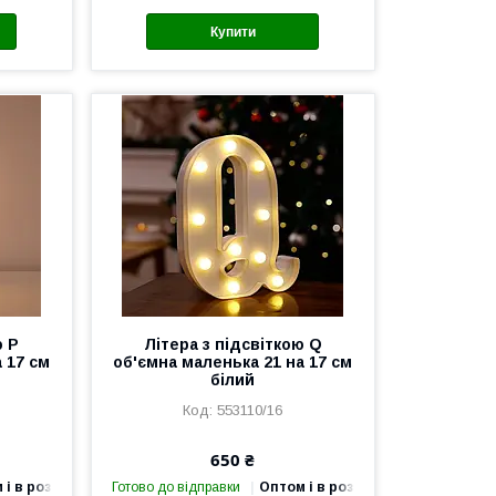
Купити
ю P
Літера з підсвіткою Q
 17 см
об'ємна маленька 21 на 17 см
білий
553110/16
650 ₴
 і в роздріб
Готово до відправки
Оптом і в роздріб