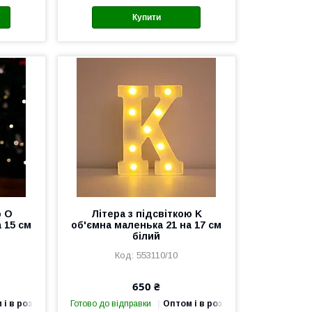
Купити
ю O
Літера з підсвіткою K
 15 см
об'ємна маленька 21 на 17 см
білий
553110/10
650 ₴
 і в роздріб
Готово до відправки
Оптом і в роздріб