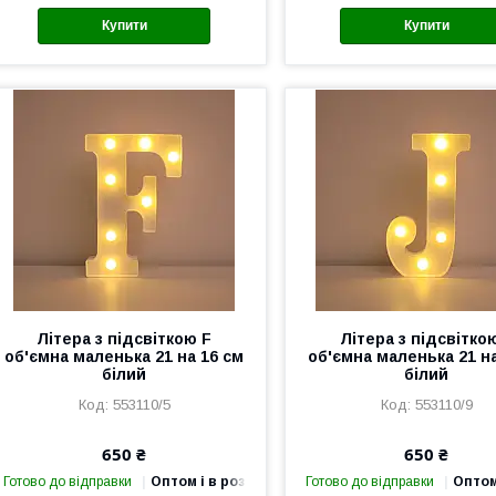
Купити
Купити
Літера з підсвіткою F
Літера з підсвітко
об'ємна маленька 21 на 16 см
об'ємна маленька 21 на
білий
білий
553110/5
553110/9
650 ₴
650 ₴
Готово до відправки
Оптом і в роздріб
Готово до відправки
Оптом