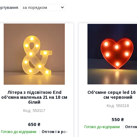
Літера з підсвіткою End
Об'ємне серце led 16 
об'ємна маленька 21 на 18 см
см червоний
білий
553118
553117
550 ₴
650 ₴
Готово до відправки
Оптом
Готово до відправки
Оптом і в роздріб