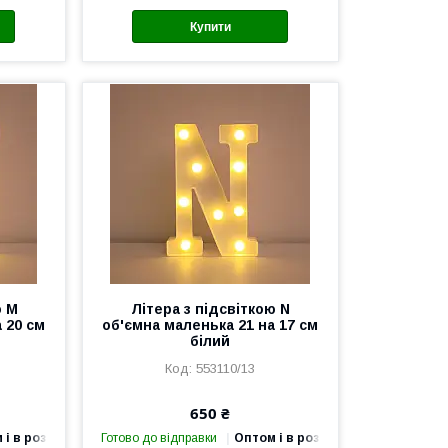
Купити
ю M
Літера з підсвіткою N
 20 см
об'ємна маленька 21 на 17 см
білий
553110/13
650 ₴
 і в роздріб
Готово до відправки
Оптом і в роздріб