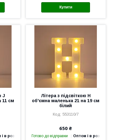
Купити
ю J
Літера з підсвіткою H
 11 см
об'ємна маленька 21 на 19 см
білий
553110/7
650 ₴
 і в роздріб
Готово до відправки
Оптом і в роздріб