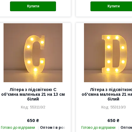
Купити
Купити
Літера з підсвіткою С
Літера з підсвітко
об'ємна маленька 21 на 13 см
об'ємна маленька 21 на
білий
білий
553110/2
553110/3
650 ₴
650 ₴
Готово до відправки
Оптом і в роздріб
Готово до відправки
Оптом