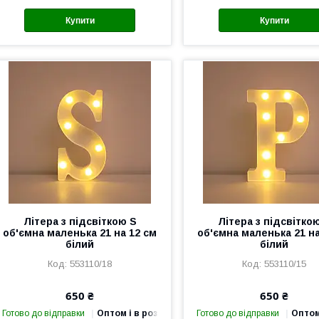
Купити
Купити
Літера з підсвіткою S
Літера з підсвітко
об'ємна маленька 21 на 12 см
об'ємна маленька 21 на
білий
білий
553110/18
553110/15
650 ₴
650 ₴
Готово до відправки
Оптом і в роздріб
Готово до відправки
Оптом