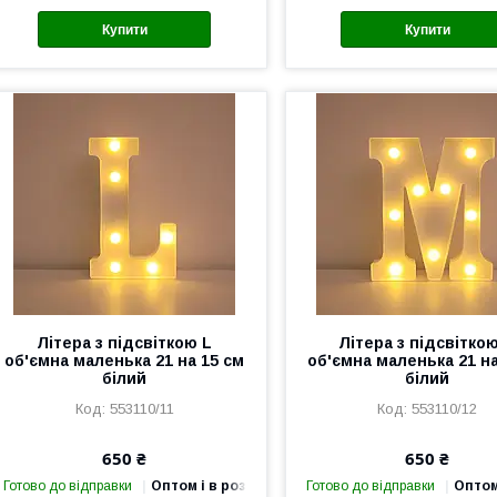
Купити
Купити
Літера з підсвіткою L
Літера з підсвітко
об'ємна маленька 21 на 15 см
об'ємна маленька 21 на
білий
білий
553110/11
553110/12
650 ₴
650 ₴
Готово до відправки
Оптом і в роздріб
Готово до відправки
Оптом