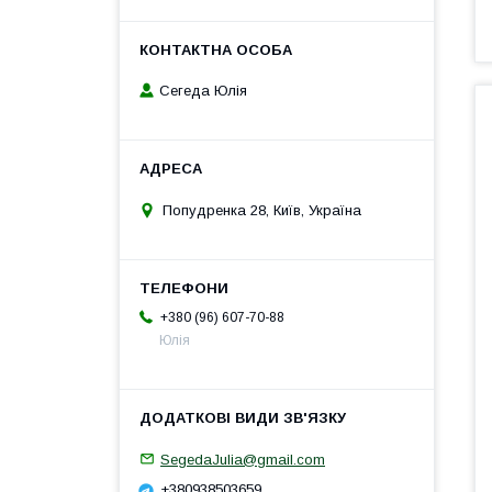
Сегеда Юлія
Попудренка 28, Київ, Україна
+380 (96) 607-70-88
Юлія
SegedaJulia@gmail.com
+380938503659