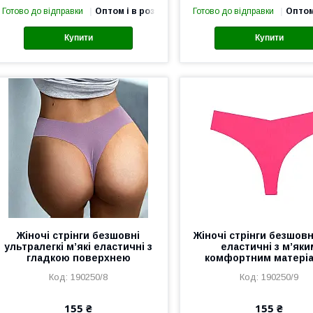
Готово до відправки
Оптом і в роздріб
Готово до відправки
Оптом
Купити
Купити
Жіночі стрінги безшовні
Жіночі стрінги безшовн
ультралегкі м’які еластичні з
еластичні з м’яки
гладкою поверхнею
комфортним матері
190250/8
190250/9
155 ₴
155 ₴