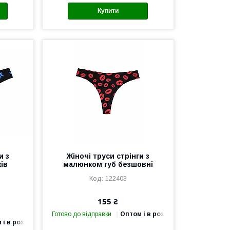
Купити
и з
Жіночі труси стрінги з
ів
малюнком губ безшовні
122403
155 ₴
Готово до відправки
Оптом і в роздріб
 і в роздріб