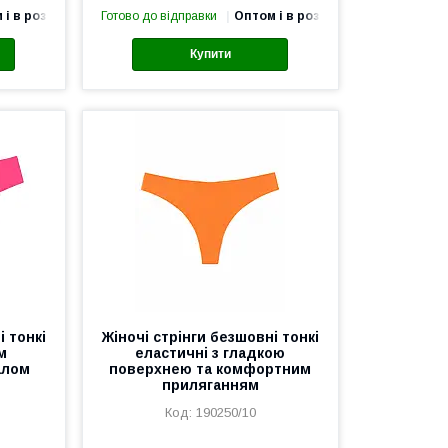
 і в роздріб
Готово до відправки
Оптом і в роздріб
Купити
і тонкі
Жіночі стрінги безшовні тонкі
м
еластичні з гладкою
алом
поверхнею та комфортним
приляганням
190250/10