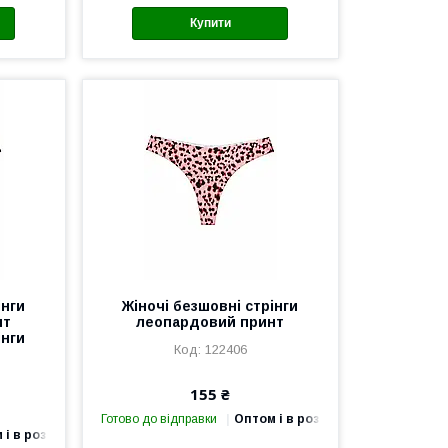
Купити
інги
Жіночі безшовні стрінги
нт
леопардовий принт
інги
122406
155 ₴
Готово до відправки
Оптом і в роздріб
 і в роздріб