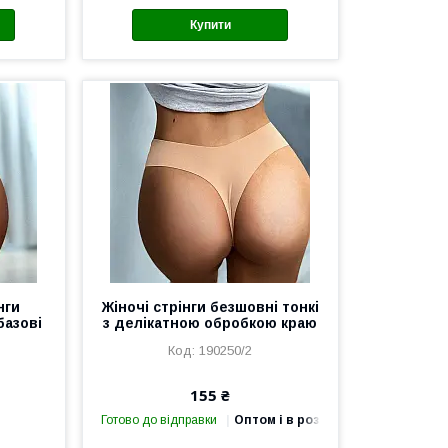
Купити
нги
Жіночі стрінги безшовні тонкі
базові
з делікатною обробкою краю
190250/2
155 ₴
Готово до відправки
Оптом і в роздріб