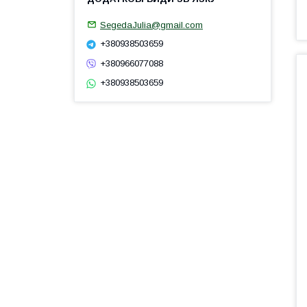
SegedaJulia@gmail.com
+380938503659
+380966077088
+380938503659