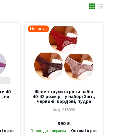
Новинка
ги 40
Жіночі труси стрінги набір
., на
40-42 розмір - у наборі 3шт.,
червоні, бордові, пудра
215999
390 ₴
 і в роздріб
Готово до відправки
Оптом і в роздріб