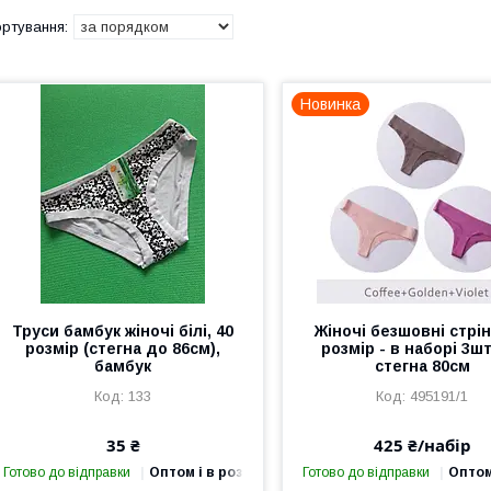
Новинка
Труси бамбук жіночі білі, 40
Жіночі безшовні стрін
розмір (стегна до 86см),
розмір - в наборі 3шт
бамбук
стегна 80см
133
495191/1
35 ₴
425 ₴/набір
Готово до відправки
Оптом і в роздріб
Готово до відправки
Оптом