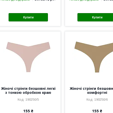
Купити
Купити
Жіночі стрінги безшовні легкі
Жіночі стрінги безшовн
з тонкою обробкою краю
комфортні
190250/5
190250/6
155 ₴
155 ₴