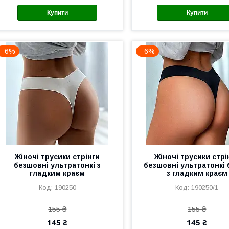
Купити
Купити
–6%
–6%
Жіночі трусики стрінги
Жіночі трусики стрі
безшовні ультратонкі з
безшовні ультратонкі 
гладким краєм
з гладким краєм
190250
190250/1
155 ₴
155 ₴
145 ₴
145 ₴