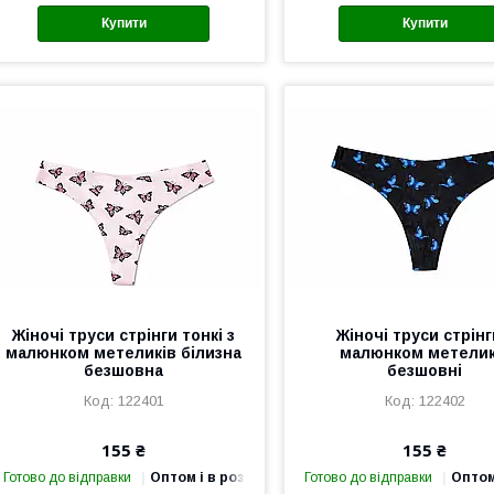
Купити
Купити
Жіночі труси стрінги тонкі з
Жіночі труси стрінг
малюнком метеликів білизна
малюнком метелик
безшовна
безшовні
122401
122402
155 ₴
155 ₴
Готово до відправки
Оптом і в роздріб
Готово до відправки
Оптом