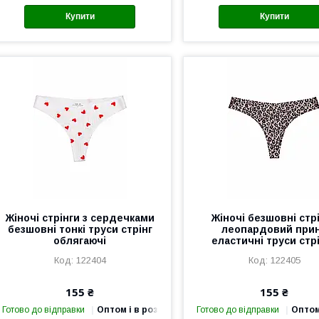
Купити
Купити
Жіночі стрінги з сердечками
Жіночі безшовні стр
безшовні тонкі труси стрінг
леопардовий при
облягаючі
еластичні труси стр
122404
122405
155 ₴
155 ₴
Готово до відправки
Оптом і в роздріб
Готово до відправки
Оптом