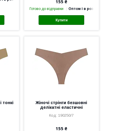
155 ₴
Готово до відправки
Оптом і в роздріб
Купити
і тонкі
Жіночі стрінги безшовні
делікатні еластичні
190250/7
155 ₴