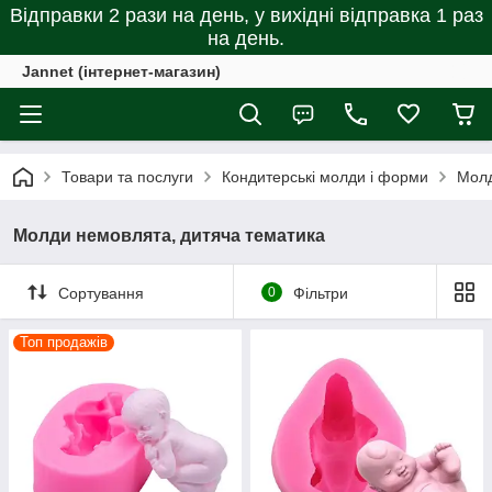
Відправки 2 рази на день, у вихідні відправка 1 раз
на день.
Jannet (інтернет-магазин)
Товари та послуги
Кондитерські молди і форми
Молд
Молди немовлята, дитяча тематика
Сортування
0
Фільтри
Топ продажів