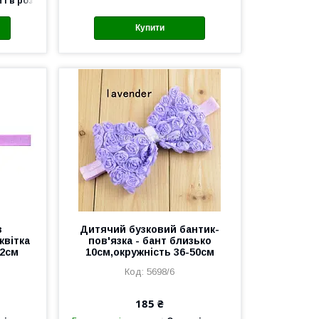
 і в роздріб
Купити
з
Дитячий бузковий бантик-
квітка
пов'язка - бант близько
52см
10см,окружність 36-50см
5698/6
185 ₴