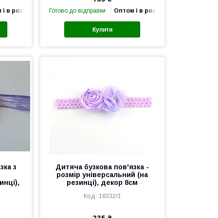
 і в роздріб
Готово до відправки
Оптом і в роздріб
Купити
зка з
Дитяча бузкова пов'язка -
розмір універсальний (на
инці),
резинці), декор 8см
18332/1
235 ₴