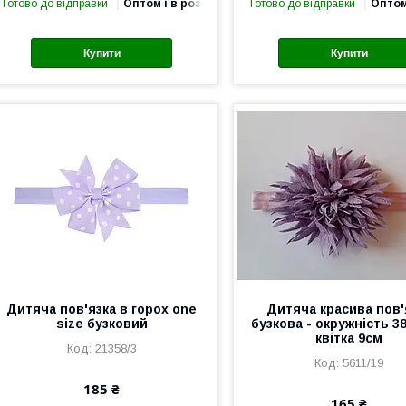
Готово до відправки
Оптом і в роздріб
Готово до відправки
Оптом
Купити
Купити
Дитяча пов'язка в горох one
Дитяча красива пов'
size бузковий
бузкова - окружність 3
квітка 9см
21358/3
5611/19
185 ₴
165 ₴