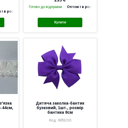
Готово до відправки
Оптом і в роздріб
 і в роздріб
Купити
'язка
Дитяча заколка-бантик
6-44см,
бузковий, 1шт., розмір
бантика 8см
6051/10