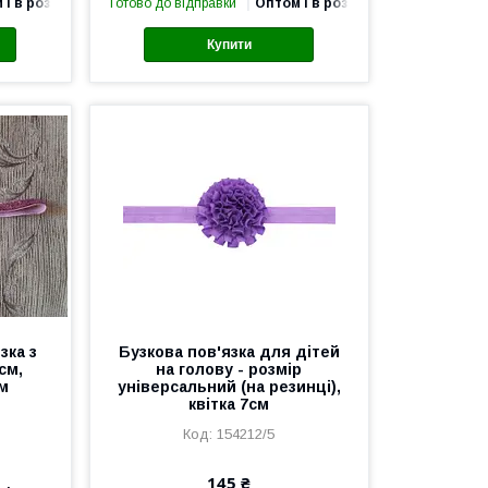
 і в роздріб
Готово до відправки
Оптом і в роздріб
Купити
зка з
Бузкова пов'язка для дітей
см,
на голову - розмір
см
універсальний (на резинці),
квітка 7см
154212/5
145 ₴