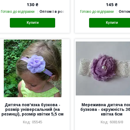
130 ₴
145 ₴
Готово до відправки
Оптом і в роздріб
Готово до відправки
Оптом
Купити
Купити
Дитяча пов'язка бузкова -
Мереживна дитяча пов
розмір універсальний (на
бузкова - окружність 3
резинці), розмір квітки 5,5 см
квітка 6см
05545
60816/8