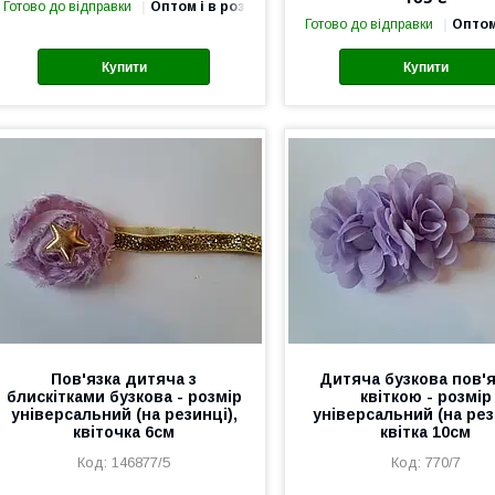
Готово до відправки
Оптом і в роздріб
Готово до відправки
Оптом
Купити
Купити
Пов'язка дитяча з
Дитяча бузкова пов'я
блискітками бузкова - розмір
квіткою - розмір
універсальний (на резинці),
універсальний (на рез
квіточка 6см
квітка 10см
146877/5
770/7