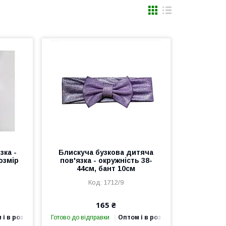
зка -
Блискуча бузкова дитяча
озмір
пов'язка - окружність 38-
44см, бант 10см
1712/9
165 ₴
 і в роздріб
Готово до відправки
Оптом і в роздріб