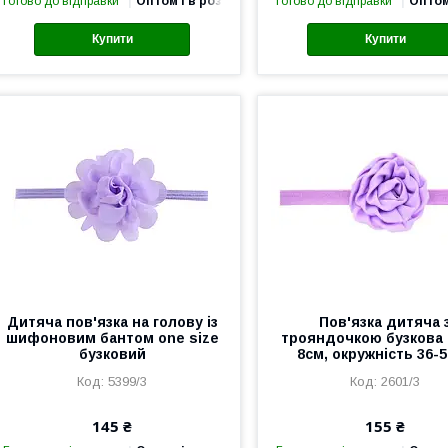
Готово до відправки
Оптом і в роздріб
Готово до відправки
Оптом
Купити
Купити
Дитяча пов'язка на голову із
Пов'язка дитяча 
шифоновим бантом one size
трояндочкою бузкова 
бузковий
8см, окружність 36-
5399/3
2601/3
145 ₴
155 ₴