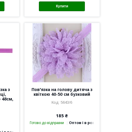
Купити
зка з
Пов'язка на голову дитяча з
ці,
квіткою 40-50 см бузковий
 48см,
5643/6
185 ₴
Готово до відправки
Оптом і в роздріб