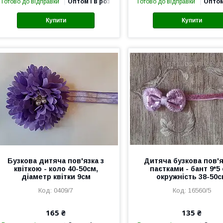
Готово до відправки
Оптом і в роздріб
Готово до відправки
Оптом
Купити
Купити
Бузкова дитяча пов'язка з
Дитяча бузкова пов'я
квіткою - коло 40-50см,
паєтками - бант 9*5 
діаметр квітки 9см
окружність 38-50
0409/7
16560/5
165 ₴
135 ₴