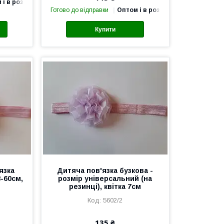
 і в роздріб
Готово до відправки
Оптом і в роздріб
Купити
язка
Дитяча пов'язка бузкова -
8-60см,
розмір універсальний (на
резинці), квітка 7см
5602/2
135 ₴