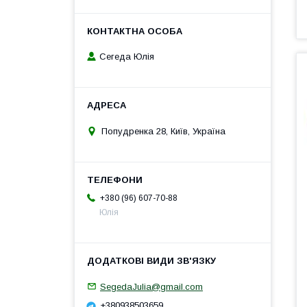
Сегеда Юлія
Попудренка 28, Київ, Україна
+380 (96) 607-70-88
Юлія
SegedaJulia@gmail.com
+380938503659