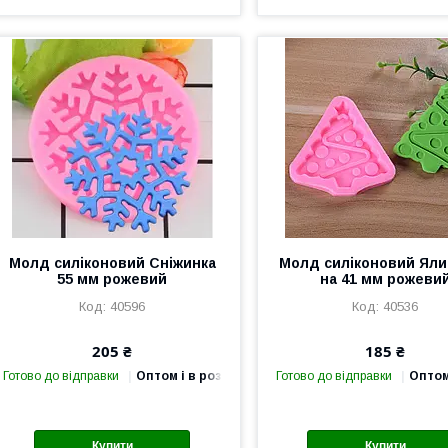
Молд силіконовий Сніжинка
Молд силіконовий Яли
55 мм рожевий
на 41 мм рожеви
40596
40536
205 ₴
185 ₴
Готово до відправки
Оптом і в роздріб
Готово до відправки
Оптом
Купити
Купити