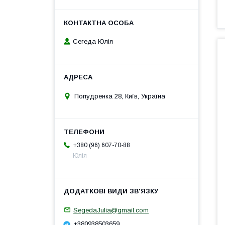
Сегеда Юлія
Попудренка 28, Київ, Україна
+380 (96) 607-70-88
Юлія
SegedaJulia@gmail.com
+380938503659