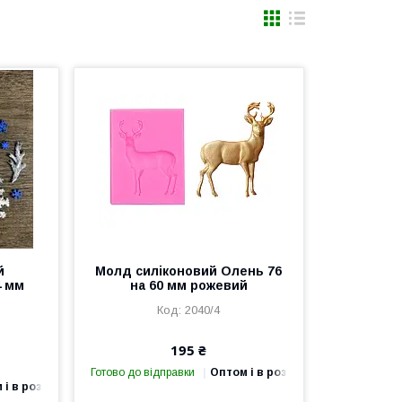
й
Молд силіконовий Олень 76
4 мм
на 60 мм рожевий
2040/4
195 ₴
Готово до відправки
Оптом і в роздріб
 і в роздріб