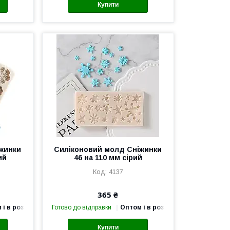
Купити
жинки
Силіконовий молд Сніжинки
ий
46 на 110 мм сірий
4137
365 ₴
 і в роздріб
Готово до відправки
Оптом і в роздріб
Купити