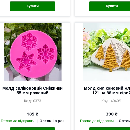
Купити
Купити
Молд силіконовий Сніжинки
Молд силіконовий Ял
55 мм рожевий
121 на 88 мм сіри
0373
4040/1
185 ₴
390 ₴
Готово до відправки
Оптом і в роздріб
Готово до відправки
Оптом