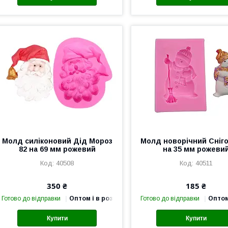
Молд силіконовий Дід Мороз
Молд новорічний Сніго
82 на 69 мм рожевий
на 35 мм рожеви
40508
40511
350 ₴
185 ₴
Готово до відправки
Оптом і в роздріб
Готово до відправки
Оптом
Купити
Купити