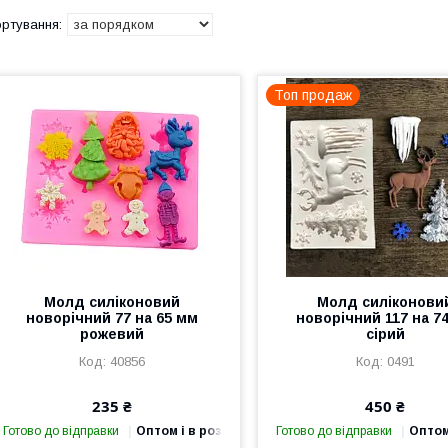
Топ продаж
Молд силіконовий
Молд силіконови
новорічний 77 на 65 мм
новорічний 117 на 7
рожевий
сірий
40856
0491
235 ₴
450 ₴
Готово до відправки
Оптом і в роздріб
Готово до відправки
Оптом