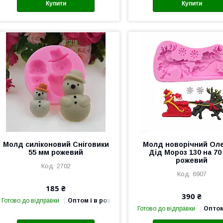
Купити
Купити
Молд силіконовий Сніговики
Молд новорічний Оле
55 мм рожевий
Дід Мороз 130 на 70
рожевий
2702
6907
185 ₴
390 ₴
Готово до відправки
Оптом і в роздріб
Готово до відправки
Оптом