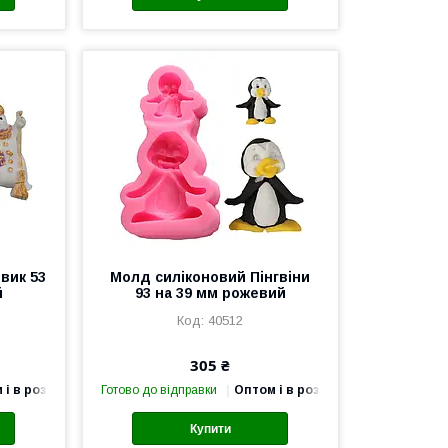
вик 53
Молд силіконовий Пінгвіни
й
93 на 39 мм рожевий
40512
305 ₴
 і в роздріб
Готово до відправки
Оптом і в роздріб
Купити