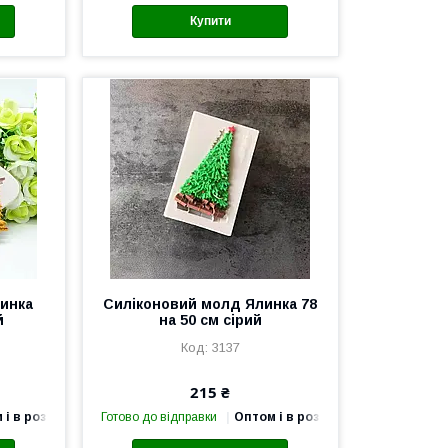
Купити
инка
Силіконовий молд Ялинка 78
й
на 50 см сірий
3137
215 ₴
 і в роздріб
Готово до відправки
Оптом і в роздріб