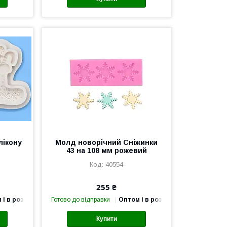
лікону
Молд новорічний Сніжинки
й
43 на 108 мм рожевий
40554
255 ₴
 і в роздріб
Готово до відправки
Оптом і в роздріб
Купити