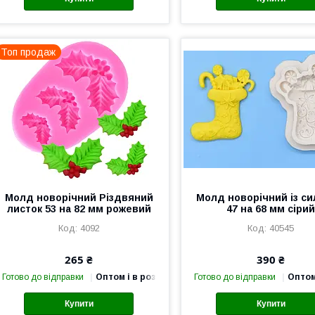
Топ продаж
Молд новорічний Різдвяний
Молд новорічний із си
листок 53 на 82 мм рожевий
47 на 68 мм сіри
4092
40545
265 ₴
390 ₴
Готово до відправки
Оптом і в роздріб
Готово до відправки
Оптом
Купити
Купити