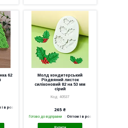
нка 62
Молд кондитерський
й
Різдвяний листок
силіконовий 82 на 53 мм
сірий
40537
 і в роздріб
265 ₴
Готово до відправки
Оптом і в роздріб
Купити