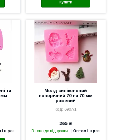
Купити
ні та
Молд силіконовий
 мм
новорічний 70 на 70 мм
рожевий
6907/1
265 ₴
 і в роздріб
Готово до відправки
Оптом і в роздріб