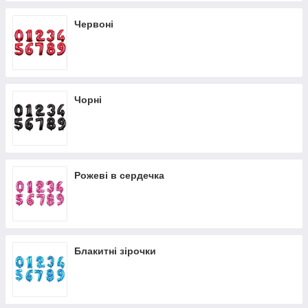
Червоні
Чорні
Рожеві в сердечка
Блакитні зірочки