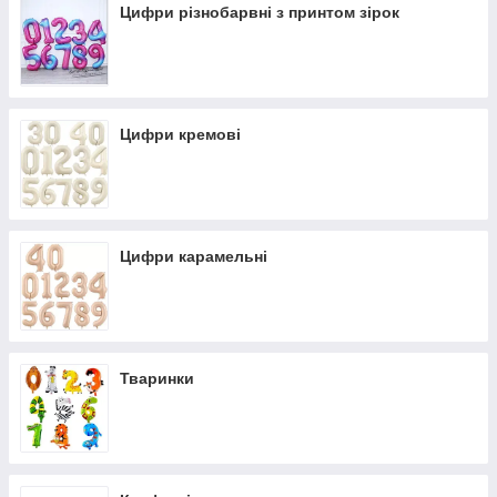
Цифри різнобарвні з принтом зірок
Цифри кремові
Цифри карамельні
Тваринки