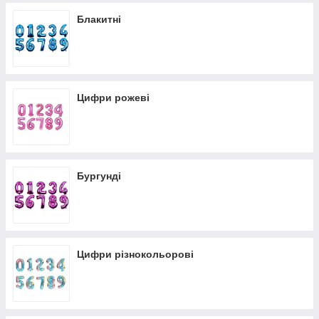
Блакитні
Цифри рожеві
Бургунді
Цифри різнокольорові