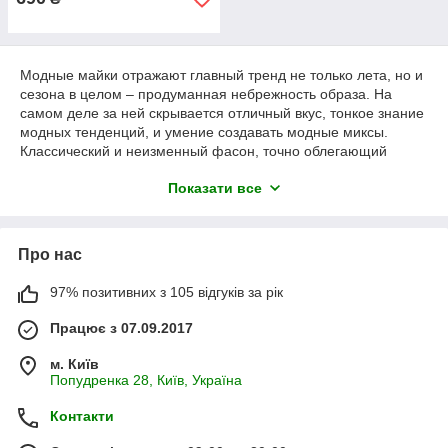
Модные майки отражают главный тренд не только лета, но и
сезона в целом – продуманная небрежность образа. На
самом деле за ней скрывается отличный вкус, тонкое знание
модных тенденций, и умение создавать модные миксы.
Классический и неизменный фасон, точно облегающий
фигуру – настоящий хит этого сезона. Он наиболее точно
Показати все
отражает дизайнерскую установку на простые, женственные
и очень сексуальные решения. Округлый вырез и
отделанная бейкой пройма великолепно подчеркивают зону
декольте и плечи.
Про нас
Обратите внимание на модные вариации:
97% позитивних з 105 відгуків за рік
борцовки
– відкривають лопатки, і моделі з
американською проймою, відверто демонструє плечі.
Працює з 07.09.2017
Такі моделі чудово вирівнюють пропорції фігури,
роблячи її візуально стрункіше і вище.
м. Київ
Великі виразні малюнки та аплікації,
якими
Попудренка 28, Київ, Україна
захопилися всі провідні бренди, перетворюють
звичайну жіночу майку в модний арт-об'єкт. Улюбленою
Контакти
темою для аплікацій стали портрети знаменитостей і