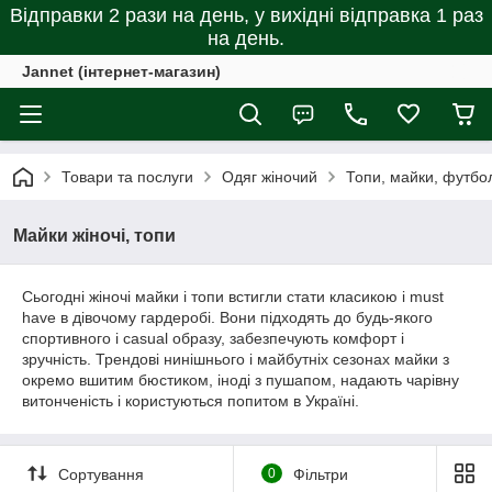
Відправки 2 рази на день, у вихідні відправка 1 раз
на день.
Jannet (інтернет-магазин)
Товари та послуги
Одяг жіночий
Топи, майки, футбол
Майки жіночі, топи
Сьогодні жіночі майки і топи встигли стати класикою і must
have в дівочому гардеробі. Вони підходять до будь-якого
спортивного і casual образу, забезпечують комфорт і
зручність. Трендові нинішнього і майбутніх сезонах майки з
окремо вшитим бюстиком, іноді з пушапом, надають чарівну
витонченість і користуються попитом в Україні.
Сортування
0
Фільтри