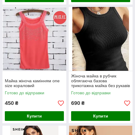
Жіноча майка в рубчик
Майка жіноча камінням one
облягаюча базова
size кораловий
трикотажна майка без рукавів
Готово до відправки
Готово до відправки
450
690
₴
₴
Купити
Купити