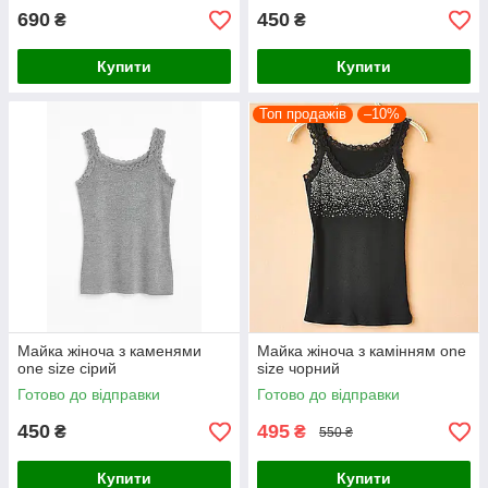
690
450
₴
₴
Купити
Купити
Топ продажів
–10%
Майка жіноча з каменями
Майка жіноча з камінням one
one size сірий
size чорний
Готово до відправки
Готово до відправки
450
495
₴
₴
550 ₴
Купити
Купити