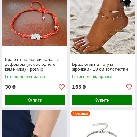
Браслет червоний "Слон" з
дефектом (немає одного
Браслетик на ногу із
камінчика) - розмір
зірочками 19 см золотистий
універсальний (регулюється),
Готово до відправки
Готово до відправки
текстиль
30
165
₴
₴
Купити
Купити
Новинка