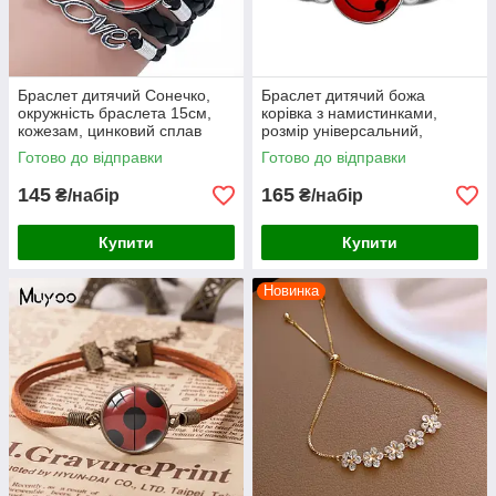
Браслет дитячий Сонечко,
Браслет дитячий божа
окружність браслета 15см,
корівка з намистинками,
кожезам, цинковий сплав
розмір універсальний,
пластик, цинковий сплав
Готово до відправки
Готово до відправки
145
165
₴/набір
₴/набір
Купити
Купити
Новинка