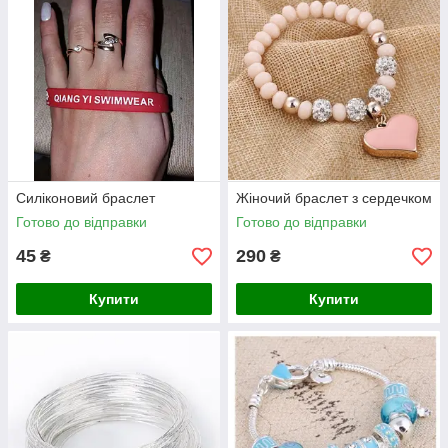
Силіконовий браслет
Жіночий браслет з сердечком
Готово до відправки
Готово до відправки
45
290
₴
₴
Купити
Купити