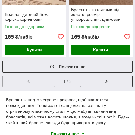
Браслет з квіточками під
Браслет дитячий Божа
золото, розмір
корівка коричневий
універсальний, цинковий
сплав
Готово до відправки
Готово до відправки
165
165
₴/набір
₴/набір
Купити
Купити
Показати ще
1
/ 3
Браслет занадто яскраве прикраса, щоб вважатися
повсякденним. Тонкі золоті ланцюжки на зап'ясті у
стриманому класичному стилі – це, мабуть, єдиний вид
браслетів, які можна носити щодня, в тому числі в офіс. Будь-
який інший браслет завжди буде привертати увагу
навколишніх. Правильно підібраний браслет здатний
Показати все
створити сильне враження і підкреслити ваш неповторний