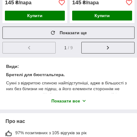
145
145
₴/пара
₴/пара
Купити
Купити
Показати ще
1
/ 9
Види:
Бретелі для бюстгальтера.
Сукні з відкритою спиною найпідступніші, адже в більшості з
них без білизни не підеш, а його елементи стороннім не
продемонструєш. Щоб уникнути неприємних ситуацій і
залишатися на висоті, незалежно від конструкції тієї чи іншої
Показати все
речі, варто купити бретелі для бюстгальтера з прозорого
матеріалу. У деяких випадках, навпаки, бретельки для
бюстгальтера, що збігаються за кольором з одягом або
Про нас
прикрашені стразами, можуть виступати в якості гарного
доповнення вашого вечірнього туалету.
97% позитивних з 105 відгуків за рік