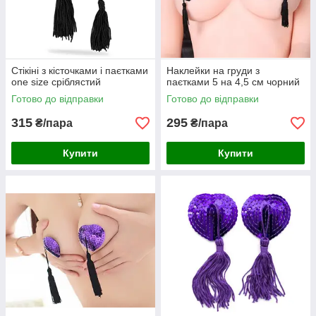
Стікіні з кісточками і паєтками
Наклейки на груди з
one size сріблястий
паєтками 5 на 4,5 см чорний
Готово до відправки
Готово до відправки
315
295
₴/пара
₴/пара
Купити
Купити