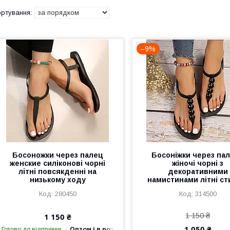
–9%
Босоножки через палец
Босоніжки через па
женские силіконові чорні
жіночі чорні з
літні повсякденні на
декоративними
низькому ходу
намистинами літні ст
280450
314500
1 150 ₴
1 150 ₴
1 050 ₴
Готово до відправки
Оптом і в роздріб