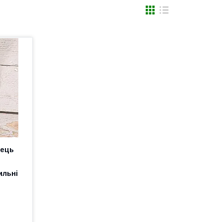
лець
ильні