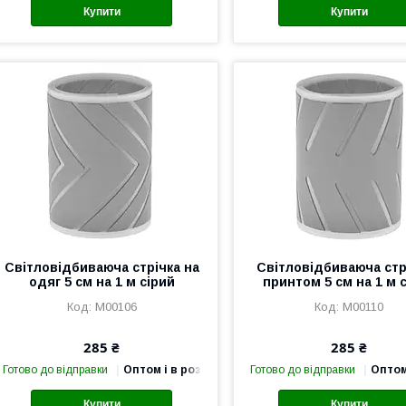
Купити
Купити
Світловідбиваюча стрічка на
Світловідбиваюча стр
одяг 5 см на 1 м сірий
принтом 5 см на 1 м 
М00106
М00110
285 ₴
285 ₴
Готово до відправки
Оптом і в роздріб
Готово до відправки
Оптом
Купити
Купити