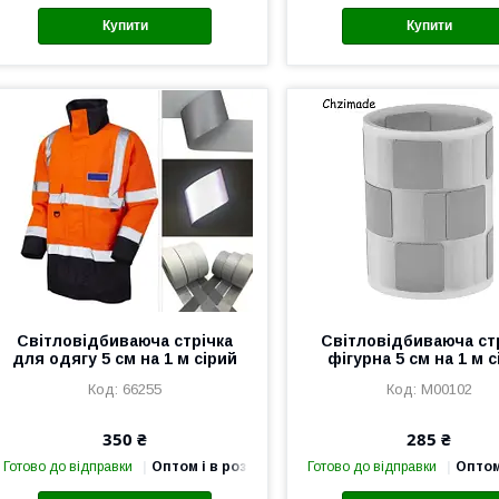
Купити
Купити
Світловідбиваюча стрічка
Світловідбиваюча ст
для одягу 5 см на 1 м сірий
фігурна 5 см на 1 м с
66255
М00102
350 ₴
285 ₴
Готово до відправки
Оптом і в роздріб
Готово до відправки
Оптом