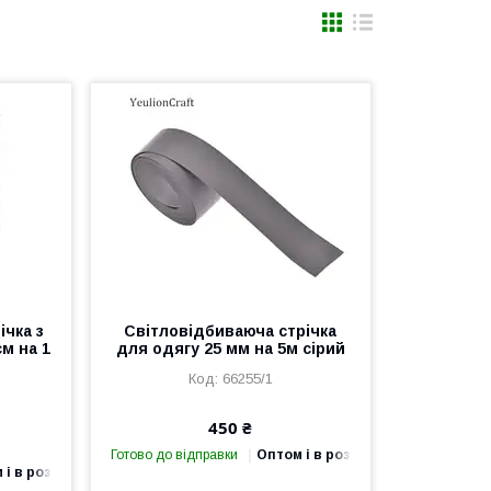
ічка з
Світловідбиваюча стрічка
м на 1
для одягу 25 мм на 5м сірий
66255/1
450 ₴
Готово до відправки
Оптом і в роздріб
 і в роздріб