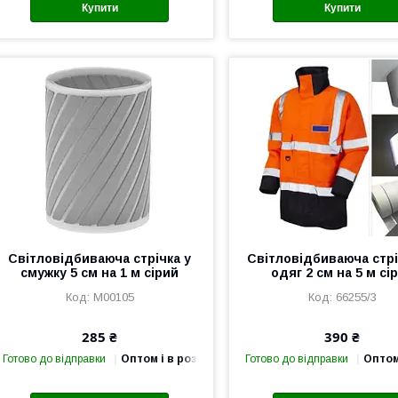
Купити
Купити
Світловідбиваюча стрічка у
Світловідбиваюча стрі
смужку 5 см на 1 м сірий
одяг 2 см на 5 м сі
М00105
66255/3
285 ₴
390 ₴
Готово до відправки
Оптом і в роздріб
Готово до відправки
Оптом