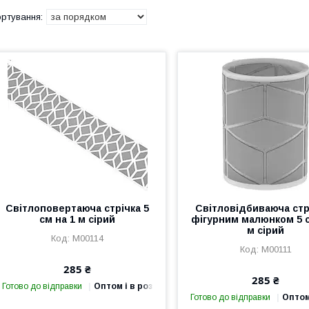
Світлоповертаюча стрічка 5
Світловідбиваюча стр
см на 1 м сірий
фігурним малюнком 5 с
м сірий
М00114
М00111
285 ₴
285 ₴
Готово до відправки
Оптом і в роздріб
Готово до відправки
Оптом