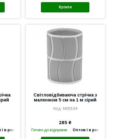
Купити
річка
Світловідбиваюча стрічка з
ірий
малюнком 5 см на 1 м сірий
М00104
285 ₴
 і в роздріб
Готово до відправки
Оптом і в роздріб