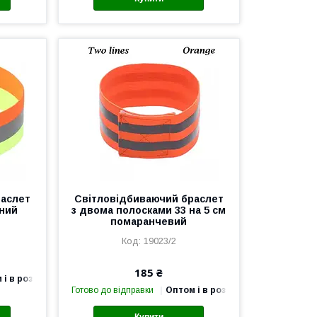
раслет
Світловідбиваючий браслет
вний
з двома полосками 33 на 5 см
помаранчевий
19023/2
185 ₴
 і в роздріб
Готово до відправки
Оптом і в роздріб