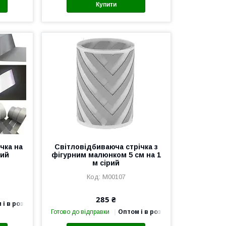
Купити
чка на
Світловідбиваюча стрічка з
рий
фігурним малюнком 5 см на 1
м сірий
М00107
285 ₴
 і в роздріб
Готово до відправки
Оптом і в роздріб