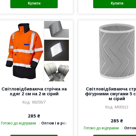
Купити
Купити
Світловідбиваюча стрічка на
Світловідбиваюча стр
одяг 2 см на 2 м сірий
фігурними смугами 5 с
м сірий
66255/7
М00112
285 ₴
285 ₴
Готово до відправки
Оптом і в роздріб
Готово до відправки
Оптом