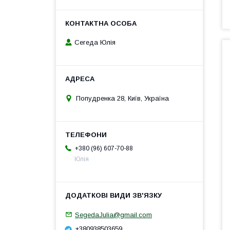
Сегеда Юлія
Попудренка 28, Київ, Україна
+380 (96) 607-70-88
Юлія
SegedaJulia@gmail.com
+380938503659