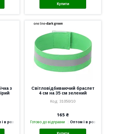
Купити
ічка з
Світловідбиваючий браслет
сірий
4 см на 35 см зелений
31050/10
165 ₴
 і в роздріб
Готово до відправки
Оптом і в роздріб
Купити