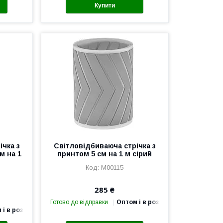
Купити
ічка з
Світловідбиваюча стрічка з
м на 1
принтом 5 см на 1 м сірий
М00115
285 ₴
Готово до відправки
Оптом і в роздріб
 і в роздріб