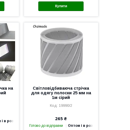
Купити
чка на
Світловідбиваюча стрічка
рий
для одягу полоски 25 мм на
1м сірий
19990/2
265 ₴
 і в роздріб
Готово до відправки
Оптом і в роздріб