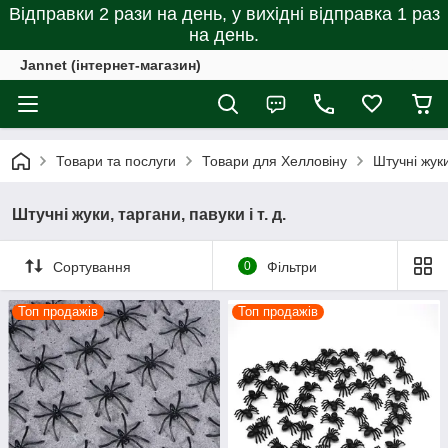
Відправки 2 рази на день, у вихідні відправка 1 раз
на день.
Jannet (інтернет-магазин)
Товари та послуги
Товари для Хелловіну
Штучні жуки,
Штучні жуки, таргани, павуки і т. д.
Сортування
0
Фільтри
Топ продажів
Топ продажів