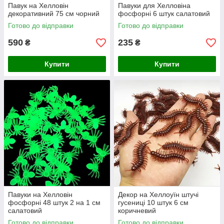
Павук на Хелловін
Павуки для Хелловіна
декоративний 75 см чорний
фосфорні 6 штук салатовий
Готово до відправки
Готово до відправки
590
235
₴
₴
Купити
Купити
Павуки на Хелловін
Декор на Хеллоуїн штучі
фосфорні 48 штук 2 на 1 см
гусениці 10 штук 6 см
салатовий
коричневий
Готово до відправки
Готово до відправки