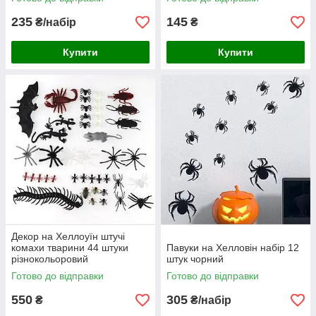
235
145
₴/набір
₴
Купити
Купити
Декор на Хеллоуїн штучі
комахи тварини 44 штуки
Павуки на Хелловін набір 12
різнокольоровий
штук чорний
Готово до відправки
Готово до відправки
550
305
₴
₴/набір